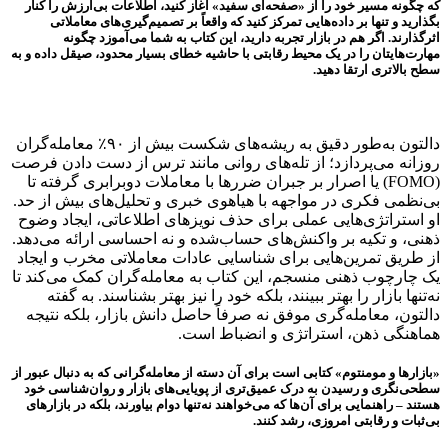
که چگونه مسیر خود را از «صفحه‌ای سفید» آغاز کنید، اطلاعات بی‌ارزش را کنار
بگذارید و تنها بر داده‌هایی تمرکز کنید که واقعاً بر تصمیم‌گیری‌های معاملاتی
اثرگذارند. اگر هم در بازار تجربه دارید، این کتاب به شما می‌آموزد چگونه
مهارت‌هایتان را در یک محیط رقابتی با حاشیه خطای بسیار محدود، صیقل داده و به
سطح بالاتری ارتقا دهید.
دالتون به‌طور دقیق به ریشه‌های شکست بیش از ۹۰٪ معامله‌گران
روزانه می‌پردازد؛ از تله‌های روانی مانند ترس از دست دادن فرصت
(FOMO) یا اصرار بر جبران ضررها با معاملات دوبرابری گرفته تا
بی‌نظمی فکری در مواجهه با هیاهوی خبری و تحلیل‌های بیش از حد.
او استراتژی‌هایی عملی برای حذف نویزهای اطلاعاتی، ایجاد وضوح
ذهنی، و تکیه بر واکنش‌های حساب‌شده و نه احساسی ارائه می‌دهد.
از طریق تمرین‌هایی برای شناسایی عادات معاملاتی مخرب و ایجاد
یک چارچوب ذهنی منسجم، این کتاب به معامله‌گران کمک می‌کند تا
نه‌تنها بازار را بهتر ببینند، بلکه خود را نیز بهتر بشناسند. به گفته
دالتون، معامله‌گری موفق نه صرفاً حاصل دانش بازار، بلکه نتیجه
هماهنگی ذهن، استراتژی و انضباط است.
«بازارها و مومنتوم» کتابی است برای آن دسته از معامله‌گرانی که به دنبال عبور از
سطحی‌نگری و رسیدن به درک عمیق‌تری از پویایی‌های بازار و روان‌شناسی خود
هستند – راهنمایی برای آن‌ها که می‌خواهند نه‌تنها دوام بیاورند، بلکه در بازارهای
بی‌ثبات و رقابتی امروزی، رشد کنند.