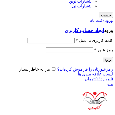
انتشارات نوین
انتشارات نی
جستجو
ورود / ثبت نام
ورود
ایجاد حساب کاربری
کلمه کاربری یا ایمیل
*
رمز عبور
*
ورود
رمزعبورتان را فراموش کرده‌اید؟
مرا به خاطر بسپار
لیست علاقه مندی ها
0
موارد
/
0
تومان
منو