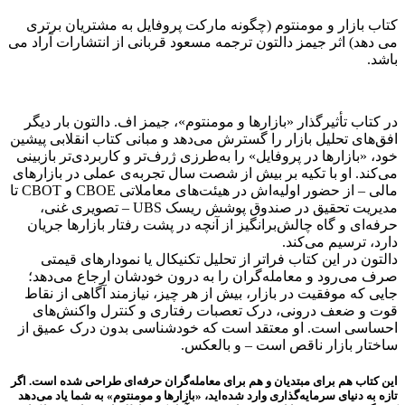
کتاب بازار و مومنتوم (چگونه مارکت پروفایل به مشتریان برتری
می دهد) اثر جیمز دالتون ترجمه مسعود قربانی از انتشارات آراد می
باشد.
در کتاب تأثیرگذار «بازارها و مومنتوم»، جیمز اف. دالتون بار دیگر
افق‌های تحلیل بازار را گسترش می‌دهد و مبانی کتاب انقلابی پیشین
خود، «بازارها در پروفایل» را به‌طرزی ژرف‌تر و کاربردی‌تر بازبینی
می‌کند. او با تکیه بر بیش از شصت سال تجربه‌ی عملی در بازارهای
مالی – از حضور اولیه‌اش در هیئت‌های معاملاتی CBOE و CBOT تا
مدیریت تحقیق در صندوق پوشش ریسک UBS – تصویری غنی،
حرفه‌ای و گاه چالش‌برانگیز از آنچه در پشت رفتار بازارها جریان
دارد، ترسیم می‌کند.
دالتون در این کتاب فراتر از تحلیل تکنیکال یا نمودارهای قیمتی
صرف می‌رود و معامله‌گران را به درون خودشان ارجاع می‌دهد؛
جایی که موفقیت در بازار، بیش از هر چیز، نیازمند آگاهی از نقاط
قوت و ضعف درونی، درک تعصبات رفتاری و کنترل واکنش‌های
احساسی است. او معتقد است که خودشناسی بدون درک عمیق از
ساختار بازار ناقص است – و بالعکس.
این کتاب هم برای مبتدیان و هم برای معامله‌گران حرفه‌ای طراحی شده است. اگر
تازه به دنیای سرمایه‌گذاری وارد شده‌اید، «بازارها و مومنتوم» به شما یاد می‌دهد