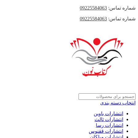
شماره تماس:
09225584063
شماره تماس:
09225584063
انتخاب دسته بندی
انتشارات باوین
انتشارات ثالث
انتشارات رسا
انتشارات ققنوس
انتشارات میلکان