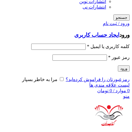
انتشارات نوین
انتشارات نی
جستجو
ورود / ثبت نام
ورود
ایجاد حساب کاربری
کلمه کاربری یا ایمیل
*
رمز عبور
*
ورود
رمزعبورتان را فراموش کرده‌اید؟
مرا به خاطر بسپار
لیست علاقه مندی ها
0
موارد
/
0
تومان
منو