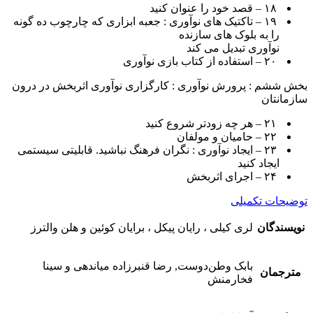
۱۸ – قصد خود را عنوان کنید
۱۹ – تاکتیک های نوآوری : جعبه ابزاری که چارچوب ده گونه
را به بلوک های سازنده
نوآوری تبدیل می ک‏ند
۲۰ – استفاده از کتاب بازی نوآوری
بخش ششم : پرورش نوآوری : کارگزاری نوآوری اثربخش در درون
سازمانتان
۲۱ – هر چه زودتر شروع کنید
۲۲ – حامیان و مولفان
۲۳ – ایجاد نوآوری : نگران فرهنگ نباشید. قابلیتی سیستمی
ایجاد کنید
۲۴ – اجرای اثربخش
توضیحات تکمیلی
نویسندگان
لری کیلی ، رایان پیکل ، برایان کوئین و هلن والترز
بابک وطن‌دوست, رضا قنبرزاده میاندهی و سینا
مترجمان
فخارمنش