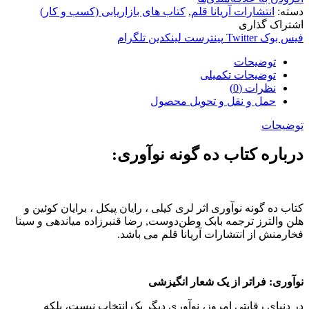
دسته:
انتشارات آریانا قلم
,
کتاب های بازاریابی (کسب و کار)
اشتراک گذاری
فیس بوک
Twitter
پینترست
لینکدین
تلگرام
توضیحات
توضیحات تکمیلی
نظرات (0)
حمل و نقل و تحویل محصول
توضیحات
درباره کتاب ده گونه نوآوری:
کتاب ده گونه نوآوری اثر لری کیلی ، رایان پیکل ، برایان کوئین و
هلن والترز ترجمه بابک وطن‌دوست, رضا قنبرزاده میاندهی و سینا
فخارمنش از انتشارات آریانا قلم می باشد.
نوآوری: فراتر از یک شعار انگیزشی
در دنیای رقابتی امروز، نوآوری دیگر یک انتخاب نیست، بلکه