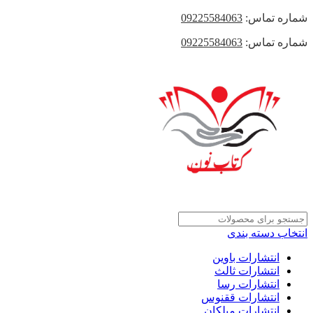
شماره تماس:
09225584063
شماره تماس:
09225584063
انتخاب دسته بندی
انتشارات باوین
انتشارات ثالث
انتشارات رسا
انتشارات ققنوس
انتشارات میلکان