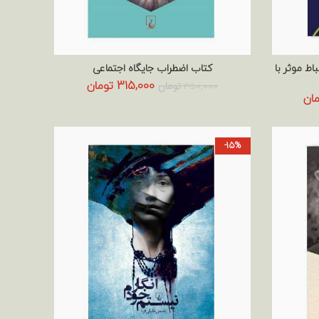
اط موثر با
کتاب اضطراب جایگاه اجتماعی
افزودن به سبد خرید
قیمت
قیمت
315,000
تومان
350,000
تومان
قیمت
ان
اصلی:
فعلی:
فعلی:
350,000 تومان
315,000 تومان.
ومان
432,000 تومان.
بود.
-15%