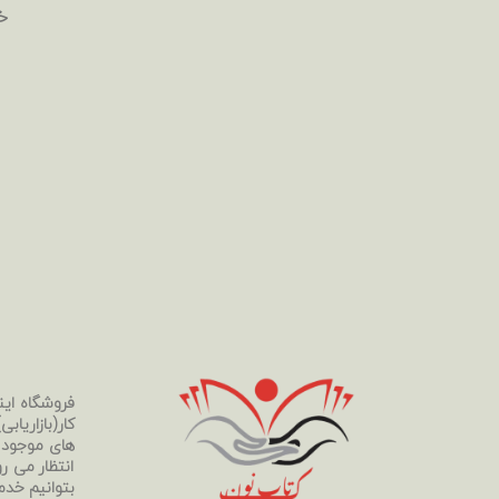
خ
فروشگاه ای
کار(بازاریا
های موجود د
انتظار می رو
بتوانیم خدم