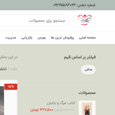
شماره تماس:
09225584063
صفحه اصلی
پرفروش ترین ها
بورس
بازاریابی
مدیریت
فیلتر بر اساس قیم
در این بخش 
خانه
انتش
صافی
حداقل
حداكثر
قیمت
قيمت
-15%
محصولات
کتاب مرگ و باغبان
قیمت
قیمت
467,500
تومان
550,000
تومان
اصلی:
فعلی: