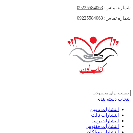
شماره تماس:
09225584063
شماره تماس:
09225584063
انتخاب دسته بندی
انتشارات باوین
انتشارات ثالث
انتشارات رسا
انتشارات ققنوس
انتشارات میلکان