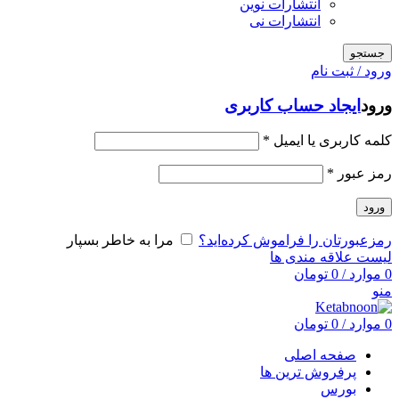
انتشارات نوین
انتشارات نی
جستجو
ورود / ثبت نام
ورود
ایجاد حساب کاربری
کلمه کاربری یا ایمیل
*
رمز عبور
*
ورود
رمزعبورتان را فراموش کرده‌اید؟
مرا به خاطر بسپار
لیست علاقه مندی ها
0
موارد
/
0
تومان
منو
0
موارد
/
0
تومان
صفحه اصلی
پرفروش ترین ها
بورس