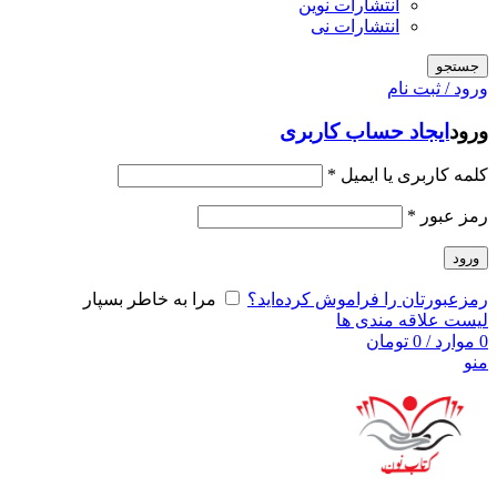
انتشارات نوین
انتشارات نی
جستجو
ورود / ثبت نام
ورود
ایجاد حساب کاربری
کلمه کاربری یا ایمیل
*
رمز عبور
*
ورود
رمزعبورتان را فراموش کرده‌اید؟
مرا به خاطر بسپار
لیست علاقه مندی ها
0
موارد
/
0
تومان
منو