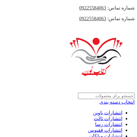
شماره تماس:
09225584063
شماره تماس:
09225584063
انتخاب دسته بندی
انتشارات باوین
انتشارات ثالث
انتشارات رسا
انتشارات ققنوس
انتشارات میلکان