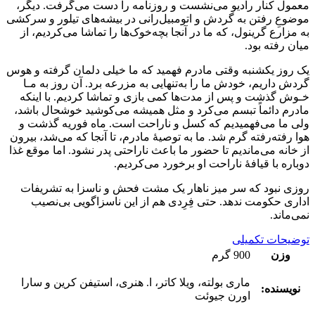
معمول کنار رادیو می‌نشست و روزنامه را دست می
گرفت. دیگر،
موضوعِ رفتن به گردش و اتومبیل‌رانی در بیشه‌های تیلور و سرکشی
به مزارع گرینول، که ما در آنجا بچه
خوک‌ها را تماشا می‌کردیم، از
میان رفته بود.
یک روز یکشنبه وقتی مادرم فهمید که ما خیلی دلمان گرفته و هوس
گردش داریم، خودش ما را به‌تنهایی به مزرعه برد. آن روز به مـا
خـوش گذشت و پس از مدت‌ها کمی بازی و تماشا کردیم. با اینکه
مادرم دائماً تبسم می‌کرد و مثل همیشه می‌کوشید خوشحال باشد،
ولی ما می‌فهمیدیم که کسل و ناراحت است. ماه فوریه گذشت و
هوا رفته‌رفته گرم شد. ما به توصیۀ مادرم، تا آنجا که می‌شد، بیرون
از خانه می
ماندیم تا حضور ما باعث ناراحتی پدر نشود. اما موقع غذا
دوباره با قیافۀ ناراحت او برخورد می‌کردیم.
روزی نبود که سر میز ناهار یک مشت فحش و ناسزا به تشریفات
اداری حکومت ندهد. حتی فِرِدی هم از این ناسزاگویی بی
نصیب
نمی
ماند.
توضیحات تکمیلی
وزن
900 گرم
ماری بولته، ويلا كاتر، ا. هنری، استیفن کرین و سارا
نویسنده:
اورن جیوئت