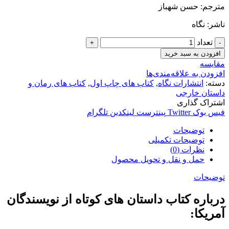
مترجم: حسن شهباز
ناشر: نگاه
تعداد
افزودن به سبد خرید
مقایسه
افزودن به علاقه‌مندی‌ها
دسته:
انتشارات نگاه
,
کتاب های چاپ اول
,
کتاب های رمان و
داستان خارجی
اشتراک گذاری
فیس بوک
Twitter
پینترست
لینکدین
تلگرام
توضیحات
توضیحات تکمیلی
نظرات (0)
حمل و نقل و تحویل محصول
توضیحات
درباره کتاب داستان های کوتاه از نویسندگان
آمریکا: