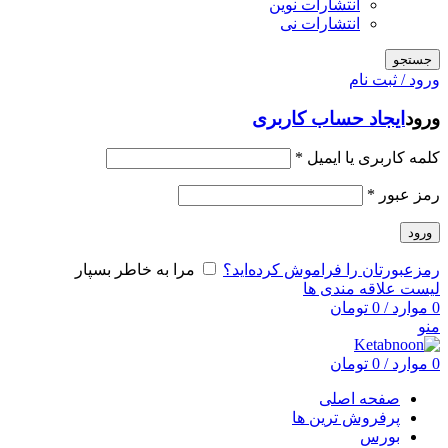
انتشارات نوین
انتشارات نی
جستجو
ورود / ثبت نام
ورود
ایجاد حساب کاربری
کلمه کاربری یا ایمیل
*
رمز عبور
*
ورود
رمزعبورتان را فراموش کرده‌اید؟
مرا به خاطر بسپار
لیست علاقه مندی ها
0
موارد
/
0
تومان
منو
0
موارد
/
0
تومان
صفحه اصلی
پرفروش ترین ها
بورس