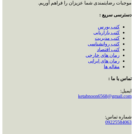
موجبات رضایتمندی شما عزیزان را فراهم آوریم.
دسترسی سریع :
کتب بورس
کتب بازاریابی
کتب مدیریت
کتب روانشناسی
کتب اقتصاد
رمان های خارجی
رمان های ایرانی
مقاله ها
تماس با ما :
ایمیل:
ketabnoon6568@gmail.com
شماره تماس:
09225584063