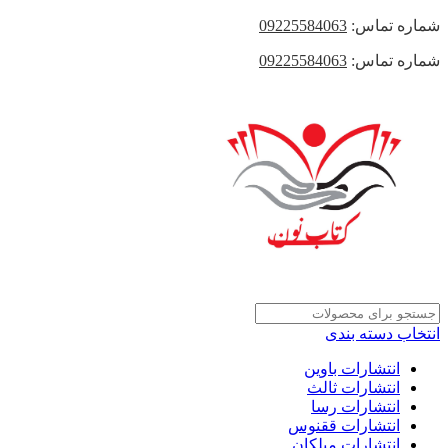
شماره تماس:
09225584063
شماره تماس:
09225584063
انتخاب دسته بندی
انتشارات باوین
انتشارات ثالث
انتشارات رسا
انتشارات ققنوس
انتشارات میلکان