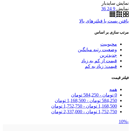
نمایش سایدبار
نمایش
9
24
36
یافتن پست با فیلترهای بالا
مرتب سازی بر اساس
محبوبیت
وضعیت رتبه میانگین
جدیدترین
قیمت از کم به زیاد
قیمت: زیاد به کم
فیلتر قیمت
همه
0
تومان
-
584,250
تومان
584,250
تومان
-
1,168,500
تومان
1,168,500
تومان
-
1,752,750
تومان
1,752,750
تومان
-
2,337,000
تومان
-10%