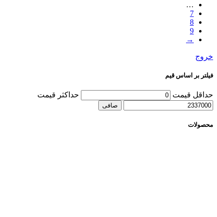
…
7
8
9
→
خروج
فیلتر بر اساس قیم
حداقل قیمت
حداكثر قيمت
صافی
محصولات