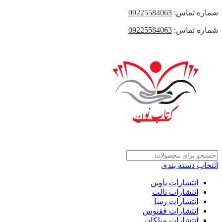
شماره تماس:
09225584063
شماره تماس:
09225584063
انتخاب دسته بندی
انتشارات باوین
انتشارات ثالث
انتشارات رسا
انتشارات ققنوس
انتشارات میلکان