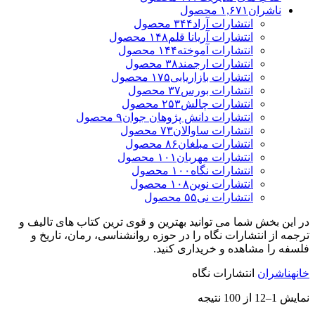
ناشران
۱,۶۷۱
محصول
انتشارات آراد
۳۴۴
محصول
انتشارات آریانا قلم
۱۴۸
محصول
انتشارات آموخته
۱۴۴
محصول
انتشارات ارجمند
۳۸
محصول
انتشارات بازاریابی
۱۷۵
محصول
انتشارات بورس
۳۷
محصول
انتشارات چالش
۲۵۳
محصول
انتشارات دانش پژوهان جوان
۹
محصول
انتشارات ساوالان
۷۳
محصول
انتشارات مبلغان
۸۶
محصول
انتشارات مهربان
۱۰۱
محصول
انتشارات نگاه
۱۰۰
محصول
انتشارات نوین
۱۰۸
محصول
انتشارات نی
۵۵
محصول
در این بخش شما می توانید بهترین و قوی ترین کتاب های تالیف و
ترجمه از انتشارات نگاه را در حوزه روانشناسی، رمان، تاریخ و
فلسفه را مشاهده و خریداری کنید.
خانه
ناشران
انتشارات نگاه
نمایش 1–12 از 100 نتیجه