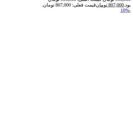
بود.
807,000
تومان
قیمت فعلی: 807,000 تومان.
-10%