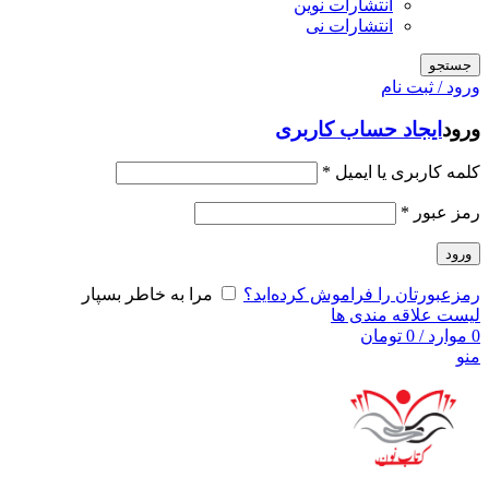
انتشارات نوین
انتشارات نی
جستجو
ورود / ثبت نام
ورود
ایجاد حساب کاربری
کلمه کاربری یا ایمیل
*
رمز عبور
*
ورود
رمزعبورتان را فراموش کرده‌اید؟
مرا به خاطر بسپار
لیست علاقه مندی ها
0
موارد
/
0
تومان
منو