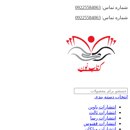
شماره تماس:
09225584063
شماره تماس:
09225584063
انتخاب دسته بندی
انتشارات باوین
انتشارات ثالث
انتشارات رسا
انتشارات ققنوس
انتشارات میلکان