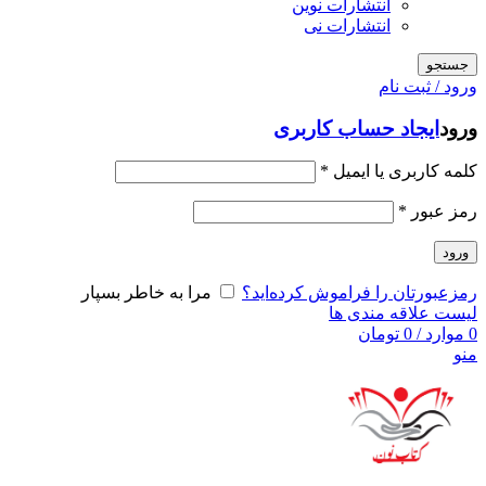
انتشارات نوین
انتشارات نی
جستجو
ورود / ثبت نام
ورود
ایجاد حساب کاربری
کلمه کاربری یا ایمیل
*
رمز عبور
*
ورود
رمزعبورتان را فراموش کرده‌اید؟
مرا به خاطر بسپار
لیست علاقه مندی ها
0
موارد
/
0
تومان
منو