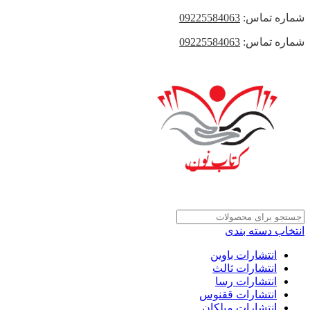
شماره تماس:
09225584063
شماره تماس:
09225584063
انتخاب دسته بندی
انتشارات باوین
انتشارات ثالث
انتشارات رسا
انتشارات ققنوس
انتشارات میلکان