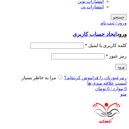
انتشارات نوین
انتشارات نی
جستجو
ورود / ثبت نام
ورود
ایجاد حساب کاربری
کلمه کاربری یا ایمیل
*
رمز عبور
*
ورود
رمزعبورتان را فراموش کرده‌اید؟
مرا به خاطر بسپار
لیست علاقه مندی ها
0
موارد
/
0
تومان
منو