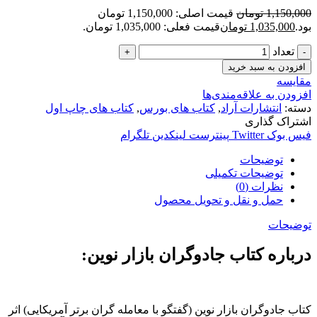
1,150,000
تومان
قیمت اصلی: 1,150,000 تومان
بود.
1,035,000
تومان
قیمت فعلی: 1,035,000 تومان.
تعداد
افزودن به سبد خرید
مقایسه
افزودن به علاقه‌مندی‌ها
دسته:
انتشارات آراد
,
کتاب های بورس
,
کتاب های چاپ اول
اشتراک گذاری
فیس بوک
Twitter
پینترست
لینکدین
تلگرام
توضیحات
توضیحات تکمیلی
نظرات (0)
حمل و نقل و تحویل محصول
توضیحات
درباره کتاب جادوگران بازار نوین:
کتاب جادوگران بازار نوین (گفتگو با معامله گران برتر آمریکایی) اثر