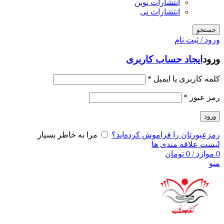
انتشارات نوین
انتشارات نی
جستجو
ورود / ثبت نام
ورود
ایجاد حساب کاربری
کلمه کاربری یا ایمیل
*
رمز عبور
*
ورود
رمزعبورتان را فراموش کرده‌اید؟
مرا به خاطر بسپار
لیست علاقه مندی ها
0
موارد
/
0
تومان
منو