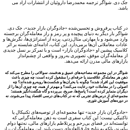
جک دی. شواگر ترجمه محمدرضا داروئیان از انتشارات آراد می
باشد.
در کتاب پرفروش و تحسین‌شده «جادوگران بازار جدید»، جک دی.
شواگر بار دیگر به دنیای پیچیده و پر رمز و راز معامله‌گران برجسته
وارد می‌شود و با مهارتی مثال‌زدنی، پرده از استراتژی‌ها، نگرش‌ها و
عادات معاملاتی آن‌ها برمی‌دارد. این کتاب، ادامه‌ای شایسته بر اثر
کلاسیک پیشین او «جادوگران بازار» است و با تمرکز بر نسل جدیدی
از معامله‌گران موفق، تصویری به‌روز و واقعی از چشم‌انداز
بازارهای مالی مدرن ارائه می‌دهد.
شواگر در این مجموعه مصاحبه‌های عمیق و هدفمند، سوالاتی را مطرح می‌کند که
ذهن هر معامله‌گر علاقه‌مند یا حرفه‌ای را مشغول کرده است: چه چیزی باعث
موفقیت این افراد شده؟ چگونه با بحران‌ها و شکست‌ها روبه‌رو شده‌اند؟ چه
اصولی را در معاملات خود رعایت می‌کنند؟ و مهم‌تر از همه، چه چیزی آن‌ها را از
دیگران متمایز کرده است؟ پاسخ‌ها، صریح، بی‌پرده و گاه شگفت‌انگیز هستند؛
مجموعه‌ای از درس‌های تجربی که نه در کتاب‌های درسی اقتصاد پیدا می‌شوند، نه
در دوره‌های آموزش تئوری.
«جادوگران بازار جدید» تنها مجموعه‌ای از توصیه‌های تکنیکال یا
تاکتیکی نیست؛ این کتاب سفری است به ذهن معامله‌گرانی که
توانسته‌اند در فضای بی‌رحم و پرتلاطم بازارهای مالی، نه‌تنها دوام
بیاورند، بلکه به نتایج خارق‌العاده‌ای دست یابند. این معامله‌گران – از