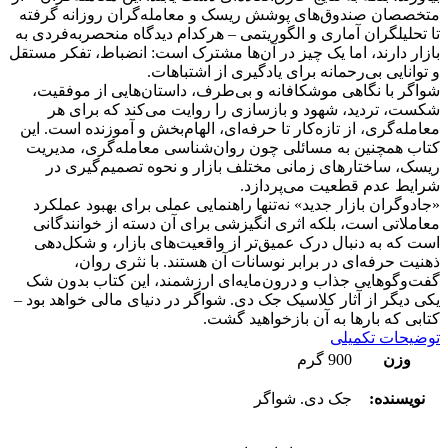
متخصصان صندوق‌های پوشش ریسک و معامله‌گران روزانه گرفته
تا تحلیلگران آماری و الگوریتمی – هرکدام دیدگاه منحصر‌به‌فردی به
بازار دارند، اما یک چیز در آن‌ها مشترک است: انضباط، تفکر مستقل
و توانایی بی‌رحمانه برای یادگیری از اشتباهات.
شواگر با نگاهی موشکافانه و بی‌طرف، داستان‌هایی از موفقیت،
شکست، تردید، شهود و بازسازی را روایت می‌کند که برای هر
معامله‌گری، از تازه‌کار تا حرفه‌ای، الهام‌بخش و آموزنده است. این
کتاب همچنین به مسائلی چون روان‌شناسی معامله‌گری، مدیریت
ریسک، ساختارهای زمانی مختلف بازار و نحوه تصمیم‌گیری در
شرایط عدم قطعیت می‌پردازد.
«جادوگران بازار جدید» نه‌تنها راهنمایی عملی برای بهبود عملکرد
معاملاتی است، بلکه اثری انگیزشی برای آن دسته از خوانندگانی
است که به دنبال درک عمیق‌تر از واقعیت‌های بازار، و شکل‌دهی
ذهنیت حرفه‌ای در برابر نوسانات آن هستند. با نثری روان،
گفت‌وگوهایی جذاب و درون‌مایه‌ای ارزشمند، این کتاب بدون شک
یکی دیگر از آثار کلاسیک جک دی. شواگر در دنیای مالی خواهد بود –
کتابی که بارها به آن بازخواهید گشت.
توضیحات تکمیلی
وزن
900 گرم
نویسنده:
جک دی. شواگر