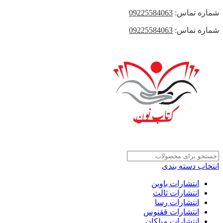
شماره تماس:
09225584063
شماره تماس:
09225584063
انتخاب دسته بندی
انتشارات باوین
انتشارات ثالث
انتشارات رسا
انتشارات ققنوس
انتشارات میلکان