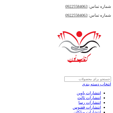
شماره تماس:
09225584063
شماره تماس:
09225584063
انتخاب دسته بندی
انتشارات باوین
انتشارات ثالث
انتشارات رسا
انتشارات ققنوس
انتشارات میلکان