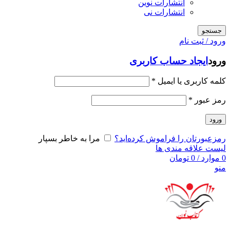
انتشارات نوین
انتشارات نی
جستجو
ورود / ثبت نام
ورود
ایجاد حساب کاربری
کلمه کاربری یا ایمیل
*
رمز عبور
*
ورود
رمزعبورتان را فراموش کرده‌اید؟
مرا به خاطر بسپار
لیست علاقه مندی ها
0
موارد
/
0
تومان
منو