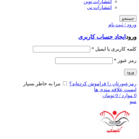
انتشارات نوین
انتشارات نی
جستجو
ورود / ثبت نام
ورود
ایجاد حساب کاربری
کلمه کاربری یا ایمیل
*
رمز عبور
*
ورود
رمزعبورتان را فراموش کرده‌اید؟
مرا به خاطر بسپار
لیست علاقه مندی ها
0
موارد
/
0
تومان
منو