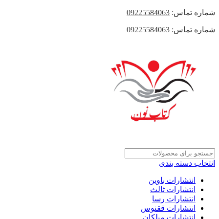
شماره تماس:
09225584063
شماره تماس:
09225584063
انتخاب دسته بندی
انتشارات باوین
انتشارات ثالث
انتشارات رسا
انتشارات ققنوس
انتشارات میلکان