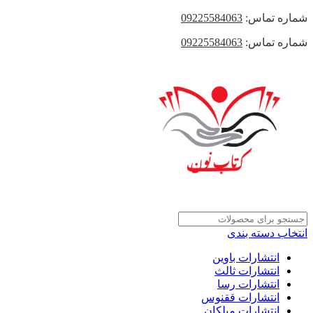
شماره تماس:
09225584063
شماره تماس:
09225584063
انتخاب دسته بندی
انتشارات باوین
انتشارات ثالث
انتشارات رسا
انتشارات ققنوس
انتشارات میلکان