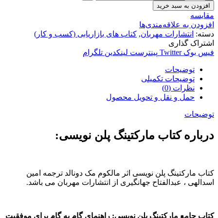
افزودن به سبد خرید
مقایسه
افزودن به علاقه‌مندی‌ها
دسته:
انتشارات مهربان
,
کتاب های بازاریابی (کسب و کار)
اشتراک گذاری
فیس بوک
Twitter
پینترست
لینکدین
تلگرام
توضیحات
توضیحات تکمیلی
نظرات (0)
حمل و نقل و تحویل محصول
توضیحات
درباره کتاب مارکتینگ پلن نویسی:
کتاب مارکتینگ پلن نویسی اثر مالکوم مک دونالد ترجمه امین
اسدالهی ، عبدالفتاح جهانگیری از انتشارات مهربان می باشد.
کتاب جامع مارکتینگ پلن نویسی: راهنمای گام به گام برای موفقیت