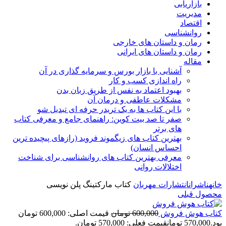
بازاریابی
مدیریت
اقتصاد
روانشناسی
رمان و داستان های خارجی
رمان و داستان های ایرانی
مقاله
آشنایی با بازار بورس و سرمایه گذاری در آن
راه اندازی کسب و کار
بهبود اعتماد به نفس از طریق زبان بدن
مشکلات عاطفی و درمان آن
با این کتاب ها به یک تریدر حرفه ای تبدیل شو
صفر تا صد بیت کوین: راهنمای جامع و معرفی کتاب
های برتر
بهترین کتاب های زیگموند فروید (رازهای پیچیده ترین
احساس انسان)
معرفی بهترین کتاب های روانشناسی برای شناخت
اختلالات روانی
خانه
ناشران
انتشارات مهربان
کتاب مارکتینگ پلن نویسی
محصول قبلی
کتاب هوش فروش
600,000
تومان
قیمت اصلی: 600,000 تومان
بود.
570,000
تومان
قیمت فعلی: 570,000 تومان.