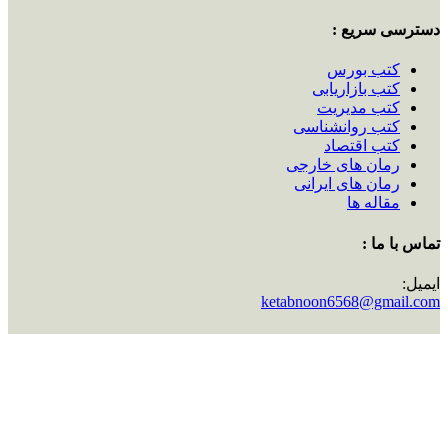
دسترسی سریع :
کتب بورس
کتب بازاریابی
کتب مدیریت
کتب روانشناسی
کتب اقتصاد
رمان های خارجی
رمان های ایرانی
مقاله ها
تماس با ما :
ایمیل:
ketabnoon6568@gmail.com
شماره تماس:
09225584063