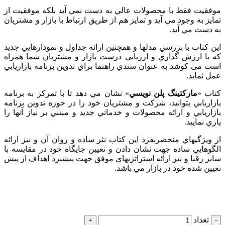
موفقيت فقط با محصولات عالي به دست نمي آيد بلکه موفقيت از
تمايز به وجود مي آيد و تمايز هم از طريق ارتباط با بازار و مشتريان
به دست مي آيد.
اين کتاب با بررسي مدلها و همچنين ارائه جداول و نمودارهايي جديد
که با ارزش گذاري و ارزيابي درست بازار و مشتريان شما همراه
است می کوشد به عنوان سندي راهنما براي تدوين برنامه بازاريابي
عمل نمايد.
کتاب «
مارکتينگ پلن نويسي
» نشان مي دهد تا با تمرکز به برنامه
بازاريابي بتوانيد، شرکت و مشتريان خود را در حوزه تدوين برنامه
بازاريابي و ارائه محصولات و خدماتي جديد و مبتني بر نياز آنها را
ياري نماييد.
از ويژگيهاي منحصربفرد اين کتاب نثر ساده و روان آن و نيز ارائه
الگوهايي ساده جهت نشان دادن و تعيين جايگاه خود در مقايسه با
ساير رقبا و نيز ارائه استراتژيهاي موفق جهت پيشبرد اهداف از پيش
تعيين شده خود در بازار مي باشد.
تعداد