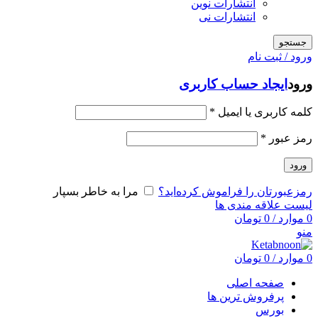
انتشارات نوین
انتشارات نی
جستجو
ورود / ثبت نام
ورود
ایجاد حساب کاربری
کلمه کاربری یا ایمیل
*
رمز عبور
*
ورود
رمزعبورتان را فراموش کرده‌اید؟
مرا به خاطر بسپار
لیست علاقه مندی ها
0
موارد
/
0
تومان
منو
0
موارد
/
0
تومان
صفحه اصلی
پرفروش ترین ها
بورس