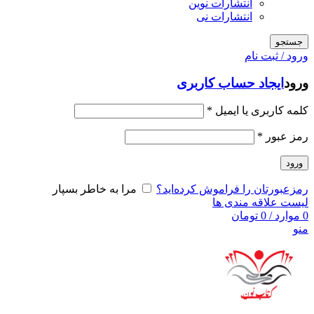
انتشارات نوین
انتشارات نی
جستجو
ورود / ثبت نام
ورود
ایجاد حساب کاربری
کلمه کاربری یا ایمیل
*
رمز عبور
*
ورود
رمزعبورتان را فراموش کرده‌اید؟
مرا به خاطر بسپار
لیست علاقه مندی ها
0
موارد
/
0
تومان
منو