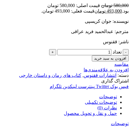
580,000
تومان
قیمت اصلی: 580,000 تومان
بود.
493,000
تومان
قیمت فعلی: 493,000 تومان.
نویسنده: جوان کریسپی
مترجم: عبدالحمید فرید عراقی
ناشر: ققنوس
تعداد
افزودن به سبد خرید
مقایسه
افزودن به علاقه‌مندی‌ها
دسته:
انتشارات ققنوس
,
کتاب های رمان و داستان خارجی
اشتراک گذاری
فیس بوک
Twitter
پینترست
لینکدین
تلگرام
توضیحات
توضیحات تکمیلی
نظرات (0)
حمل و نقل و تحویل محصول
توضیحات