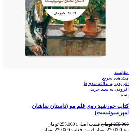
مقایسه
مشاهده سریع
افزودن به علاقه‌مندی‌ها
افزودن به سبد خرید
بستن
کتاب خورشید روی قلم مو (داستان نقاشان
امپرسیونیست)
255,000
تومان
قیمت اصلی: 255,000 تومان
بود.
229,000
تومان
قیمت فعلی: 229,000 تومان.