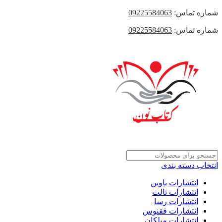
شماره تماس:
09225584063
شماره تماس:
09225584063
انتخاب دسته بندی
انتشارات باوین
انتشارات ثالث
انتشارات رسا
انتشارات ققنوس
انتشارات میلکان