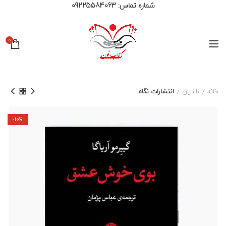
شماره تماس:
09225584063
0
خانه
ناشران
انتشارات نگاه
-10%