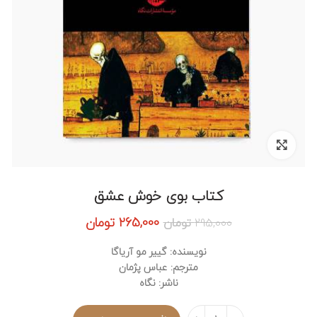
برای بزرگنمایی کلیک کنید
کتاب بوی خوش عشق
قیمت
قیمت
265,000
تومان
295,000
تومان
اصلی:
فعلی:
295,000 تومان
265,000 تومان.
نویسنده: گییر مو آریاگا
بود.
مترجم: عباس پژمان
ناشر: نگاه
تعداد