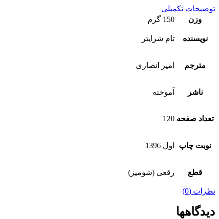
توضیحات تکمیلی
وزن
150 گرم
نویسنده
تام شرایتر
مترجم
امیر انصاری
ناشر
آموخته
تعداد صفحه
120
نوبت چاپ
اول 1396
قطع
رقعی (شومیز)
نظرات (0)
دیدگاهها