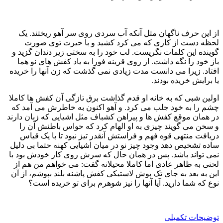
از این حرف ناگهان مثل آنکه آب سردی روی سر آهو ریختند. یک
لحظه دست از کاری که می کرد کشید و با حیرت توی صورت
گوینده این کلمات نگریست. لب خود را به سختی زیر دندان گزید و
باز خود را نگه داشت. از روی قرینه فورا به یاد کفش های نو هما
افتاد. زیرا می دانست مدت زیادی نمی گذشت که زن آنها را خریده
یا برایش خریده بودند.
اولین شبی که به خانه او قدم گذاشت برق تازگی آن کفش ها کاملا
چشم را به خود جلب می کرد. و آهو اکنون به خاطرش می آمد که
در همان موقع کفش ها و پیراهن کشباف مثل اشیایی که زبان دارند
و سخن می گویند چیزی به او الهام کرد که حواس باطنش آن را
دریافت منتهی قوه فهم و فراستش آنقدر تیز نبود تا با یک قیاس
ساده تشخیص دهد وجود چیز نو در میان اشیایی کهنه حتما بی دلیل
نمی تواند باشد. پس در همان حال که سرش روی کار خودش بود با
لحنی به ظاهر عادی اما کاملا محیلانه گفت: می خواهم من هم از
این به بعد به جای تک پوش لاستیکی کفش پاشنه بلند بپوشم، از آن
نوع که شما دارید. آیا آنها را نیز شوهرم برای تو خریده است؟
توضیحات تکمیلی