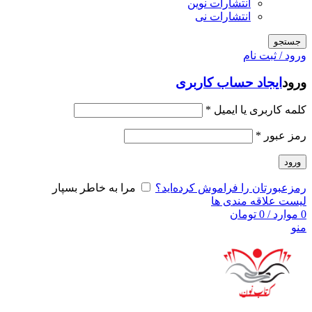
انتشارات نوین
انتشارات نی
جستجو
ورود / ثبت نام
ورود
ایجاد حساب کاربری
کلمه کاربری یا ایمیل
*
رمز عبور
*
ورود
رمزعبورتان را فراموش کرده‌اید؟
مرا به خاطر بسپار
لیست علاقه مندی ها
0
موارد
/
0
تومان
منو