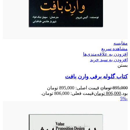
مقایسه
مشاهده سریع
افزودن به علاقه‌مندی‌ها
افزودن به سبد خرید
بستن
کتاب گلوله برفی وارن بافت
895,000
تومان
قیمت اصلی: 895,000 تومان
بود.
806,000
تومان
قیمت فعلی: 806,000 تومان.
-5%