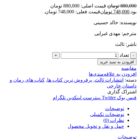
880,000
تومان
قیمت اصلی: 880,000 تومان
بود.
748,000
تومان
قیمت فعلی: 748,000 تومان.
نویسنده: خالد حسینی
مترجم: مهدی غبرایی
ناشر: ثالث
تعداد
افزودن به سبد خرید
مقایسه
افزودن به علاقه‌مندی‌ها
دسته:
انتشارات ثالث
,
پرفروش ترین کتاب ها
,
کتاب های رمان و
داستان خارجی
اشتراک گذاری
فیس بوک
Twitter
پینترست
لینکدین
تلگرام
توضیحات
توضیحات تکمیلی
نظرات (0)
حمل و نقل و تحویل محصول
توضیحات