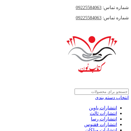
شماره تماس:
09225584063
شماره تماس:
09225584063
انتخاب دسته بندی
انتشارات باوین
انتشارات ثالث
انتشارات رسا
انتشارات ققنوس
انتشارات میلکان