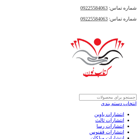
شماره تماس:
09225584063
شماره تماس:
09225584063
انتخاب دسته بندی
انتشارات باوین
انتشارات ثالث
انتشارات رسا
انتشارات ققنوس
انتشارات میلکان