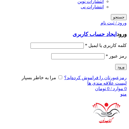
انتشارات نوین
انتشارات نی
جستجو
ورود / ثبت نام
ورود
ایجاد حساب کاربری
کلمه کاربری یا ایمیل
*
رمز عبور
*
ورود
رمزعبورتان را فراموش کرده‌اید؟
مرا به خاطر بسپار
لیست علاقه مندی ها
0
موارد
/
0
تومان
منو