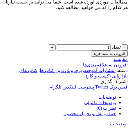
مطالعات موردی آورده شده است. شما می توانید بر حسب نیازتان
هر کدام را که می خواهید مطالعه کنید.
تعداد
افزودن به سبد خرید
مقایسه
افزودن به علاقه‌مندی‌ها
دسته:
انتشارات آموخته
,
پرفروش ترین کتاب ها
,
کتاب های
بازاریابی (کسب و کار)
اشتراک گذاری
فیس بوک
Twitter
پینترست
لینکدین
تلگرام
توضیحات
توضیحات تکمیلی
نظرات (0)
حمل و نقل و تحویل محصول
توضیحات