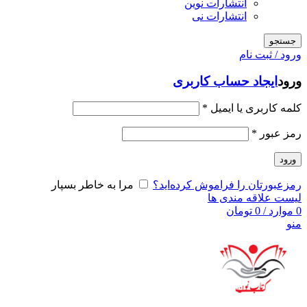
انتشارات نوین
انتشارات نی
جستجو
ورود / ثبت نام
ورود
ایجاد حساب کاربری
کلمه کاربری یا ایمیل
*
رمز عبور
*
ورود
رمزعبورتان را فراموش کرده‌اید؟
مرا به خاطر بسپار
لیست علاقه مندی ها
0
موارد
/
0
تومان
منو