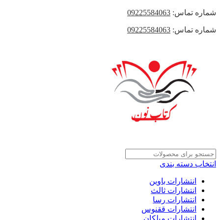
شماره تماس:
09225584063
شماره تماس:
09225584063
انتخاب دسته بندی
انتشارات باوین
انتشارات ثالث
انتشارات رسا
انتشارات ققنوس
انتشارات میلکان