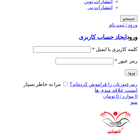
انتشارات نوین
انتشارات نی
جستجو
ورود / ثبت نام
ورود
ایجاد حساب کاربری
کلمه کاربری یا ایمیل
*
رمز عبور
*
ورود
رمزعبورتان را فراموش کرده‌اید؟
مرا به خاطر بسپار
لیست علاقه مندی ها
0
موارد
/
0
تومان
منو