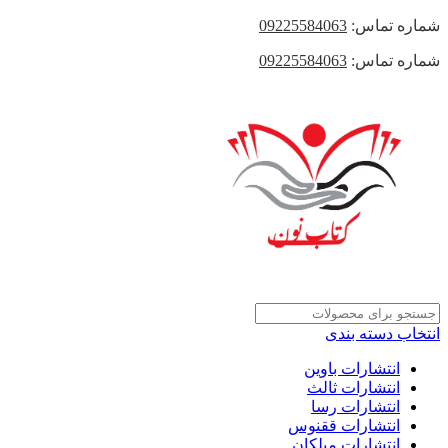
شماره تماس:
09225584063
شماره تماس:
09225584063
انتخاب دسته بندی
انتشارات باوین
انتشارات ثالث
انتشارات رسا
انتشارات ققنوس
انتشارات میلکان