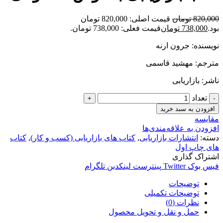
820,000
تومان
قیمت اصلی: 820,000 تومان
بود.
738,000
تومان
قیمت فعلی: 738,000 تومان.
نویسنده: جرون ارنه
مترجم: مهشید قاسمی
ناشر: بازاریابی
تعداد
افزودن به سبد خرید
مقایسه
افزودن به علاقه‌مندی‌ها
دسته:
انتشارات بازاریابی
,
کتاب های بازاریابی (کسب و کار)
,
کتاب
های چاپ اول
اشتراک گذاری
فیس بوک
Twitter
پینترست
لینکدین
تلگرام
توضیحات
توضیحات تکمیلی
نظرات (0)
حمل و نقل و تحویل محصول