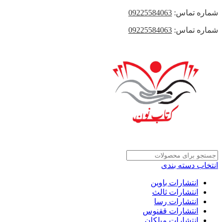
شماره تماس:
09225584063
شماره تماس:
09225584063
انتخاب دسته بندی
انتشارات باوین
انتشارات ثالث
انتشارات رسا
انتشارات ققنوس
انتشارات میلکان