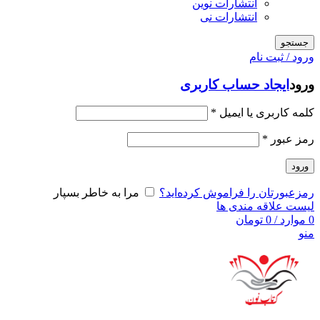
انتشارات نوین
انتشارات نی
جستجو
ورود / ثبت نام
ورود
ایجاد حساب کاربری
کلمه کاربری یا ایمیل
*
رمز عبور
*
ورود
رمزعبورتان را فراموش کرده‌اید؟
مرا به خاطر بسپار
لیست علاقه مندی ها
0
موارد
/
0
تومان
منو