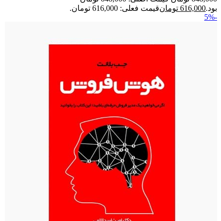
بود.
616,000
تومان
قیمت فعلی: 616,000 تومان.
-5%