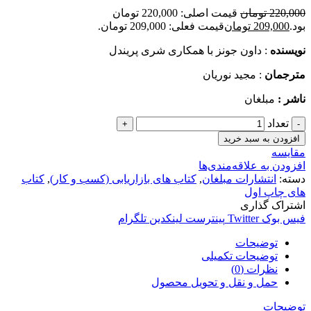
220,000
تومان
قیمت اصلی: 220,000 تومان
بود.
209,000
تومان
قیمت فعلی: 209,000 تومان.
نويسنده
: داون جونز با همکاری شری پریندل
مترجمان
: مجید نوریان
ناشر :
مبلغان
تعداد
افزودن به سبد خرید
مقایسه
افزودن به علاقه‌مندی‌ها
دسته:
انتشارات مبلغان
,
کتاب های بازاریابی (کسب و کار)
,
کتاب
های چاپ اول
اشتراک گذاری
فیس بوک
Twitter
پینترست
لینکدین
تلگرام
توضیحات
توضیحات تکمیلی
نظرات (0)
حمل و نقل و تحویل محصول
توضیحات