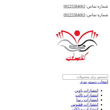
شماره تماس:
09225584063
شماره تماس:
09225584063
انتخاب دسته بندی
انتشارات باوین
انتشارات ثالث
انتشارات رسا
انتشارات ققنوس
انتشارات میلکان