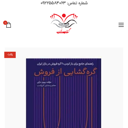
شماره تماس:
09225584063
0
-10%