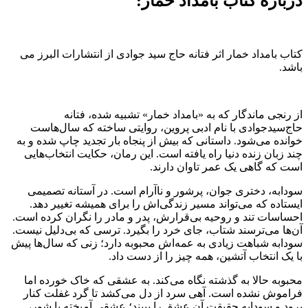
درباره کتاب بامداد خمار:
کتاب بامداد خمار اثر فتانه حاج سید جوادی از انتشارات البرز می
باشد.
از رنجی ماندگار که به «بامداد خمار» تشبیه شده، فتانه
حاج‌سیدجوادی با نام ادبی پروین، روایتی ساخته که سال‌هاست
خوانده می‌شود. داستانی که بیش از پنجاه بار تجدید چاپ شده و به
چند زبان زنده دنیا راه یافته است. این رمان، حکایت انتخاب‌هایی
است که گاهی یک عمر تاوان دارند.
سودابه، دختری جوان، پرشور و ناآرام است. در آستانه تصمیمی
ایستاده که می‌تواند مسیر زندگی‌اش را برای همیشه تغییر دهد.
احساسات تند و روحیه بی‌قرارش، پدر و مادر را نگران کرده است.
آن‌ها می‌ترسند شتاب، جای خرد را بگیرد. ترسی که بی‌دلیل نیست.
سودابه شباهت زیادی به عمه‌اش محبوبه دارد؛ زنی که سال‌ها پیش
با یک انتخاب آتشین، همه چیز را از دست داد.
محبوبه حالا به گذشته نگاه می‌کند. به عشقی که خاک خورده اما
فراموش نشده است. آهی سرد از دل می‌کشد تا گرد غفلت کنار
برود و سودابه حقیقت آن عشق را ببیند؛ عشقی آمیخته با شور،