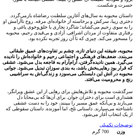
حسرت و شکست.
داستان محبوبه به سال‌های آغازین سلطنت رضاشاه بازمی‌گردد.
دختری زیبا، سرکش و برخاسته از خانواده‌ای مرفه. روح ناآرامش او
را به سوی رحیم می‌کشاند؛ شاگرد نجاری با خلق‌وخوی یاغی و
رفتاری متفاوت از مردان اشرافی. آزادی و بی‌قیدی رحیم، محبوبه
را مسحور می‌کند. چیزی که تا آن روز تجربه نکرده بود.
محبوبه، شیفته این دنیای تازه، چشم بر تفاوت‌های عمیق طبقاتی
می‌بندد. ضعف‌های فرهنگی و اجتماعی رحیم و خانواده‌اش را نادیده
می‌گیرد. همین نادیده‌گرفتن، آرام‌آرام به فاجعه بدل می‌شود. عشقی
که قرار بود رهایی‌بخش باشد، به بندی سوزان تبدیل می‌شود. جوانی
محبوبه در آتش این دلبستگی می‌سوزد و زندگی‌اش به سراشیبی
رنج و محرومیت می‌افتد.
سرگذشت محبوبه و تلاش‌هایش برای رهایی از این عشق ویرانگر،
هشداری است برای دختران جوان. برای آن‌ها که بی‌محابا دل
می‌بازند و بی‌آنکه عمق مسیر را ببینند، خود را به دست عشقی
ناشناخته می‌سپارند. داستانی تلخ، اما آموزنده. داستان سقوطی که
از یک انتخاب آغاز می‌شود.
توضیحات تکمیلی
وزن
700 گرم