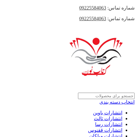
شماره تماس:
09225584063
شماره تماس:
09225584063
انتخاب دسته بندی
انتشارات باوین
انتشارات ثالث
انتشارات رسا
انتشارات ققنوس
انتشارات میلکان