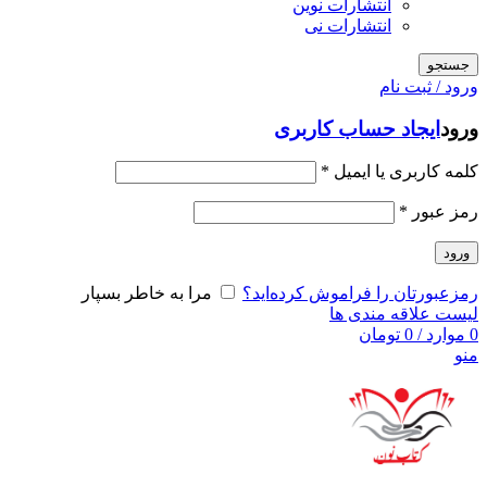
انتشارات نوین
انتشارات نی
جستجو
ورود / ثبت نام
ورود
ایجاد حساب کاربری
کلمه کاربری یا ایمیل
*
رمز عبور
*
ورود
رمزعبورتان را فراموش کرده‌اید؟
مرا به خاطر بسپار
لیست علاقه مندی ها
0
موارد
/
0
تومان
منو