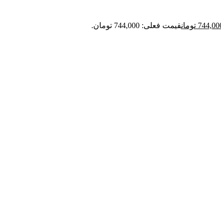
744,00
تومان
قیمت فعلی: 744,000 تومان.