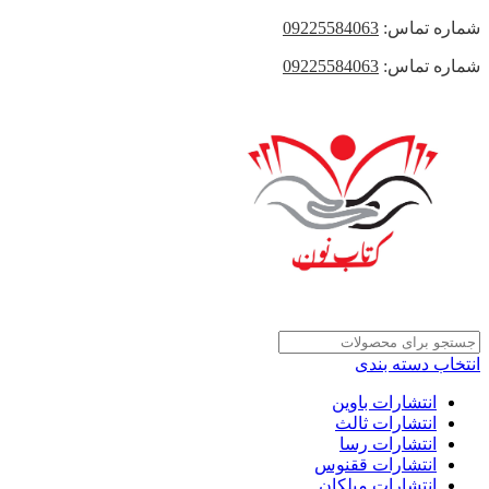
شماره تماس:
09225584063
شماره تماس:
09225584063
انتخاب دسته بندی
انتشارات باوین
انتشارات ثالث
انتشارات رسا
انتشارات ققنوس
انتشارات میلکان