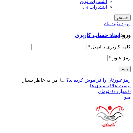
انتشارات نوین
انتشارات نی
جستجو
ورود / ثبت نام
ورود
ایجاد حساب کاربری
کلمه کاربری یا ایمیل
*
رمز عبور
*
ورود
رمزعبورتان را فراموش کرده‌اید؟
مرا به خاطر بسپار
لیست علاقه مندی ها
0
موارد
/
0
تومان
منو