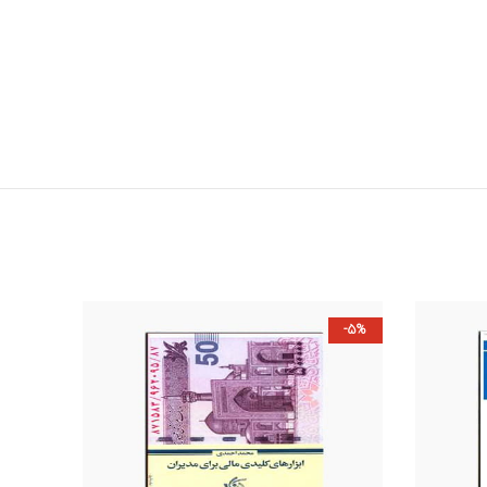
-5%
-5%