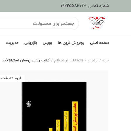
شماره تماس:
09225584063
صفحه اصلی
پرفروش ترین ها
بورس
بازاریابی
مدیریت
خانه
ناشران
انتشارات آریانا قلم
کتاب هفت پرسش استراتژیک
فروخته شده