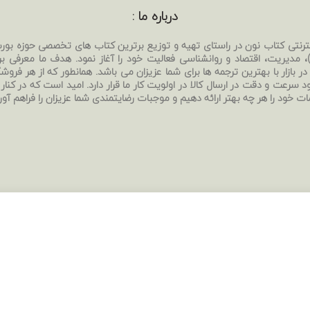
درباره ما :
نترنتی کتاب نون در راستای تهیه و توزیع برترین کتاب های تخصصی حوزه بو
بی)، مدیریت، اقتصاد و روانشناسی فعالیت خود را آغاز نمود. هدف ما معرفی ب
ر بازار با بهترین ترجمه ها برای شما عزیزان می باشد. همانطور که از هر فروشگا
د سرعت و دقت در ارسال کالا در اولویت کار ما قرار دارد. امید است که در کنار
ات خود را هر چه بهتر ارائه دهیم و موجبات رضایتمندی شما عزیزان را فراهم آور
تماس با ما :
شروع به تایپ کردن برای دیدن پستهایی که دنبال آن هستید.
ایمیل:
ketabnoon6568@gmail.com
شماره تماس:
09225584063
اینستاگرام:
ketabnoon