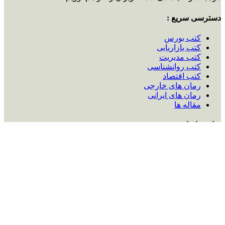
دسترسی سریع :
کتب بورس
کتب بازاریابی
کتب مدیریت
کتب روانشناسی
کتب اقتصاد
رمان های خارجی
رمان های ایرانی
مقاله ها
تماس با ما :
ایمیل:
ketabnoon6568@gmail.com
شماره تماس:
09225584063