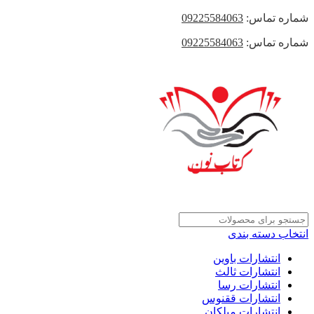
شماره تماس:
09225584063
شماره تماس:
09225584063
انتخاب دسته بندی
انتشارات باوین
انتشارات ثالث
انتشارات رسا
انتشارات ققنوس
انتشارات میلکان