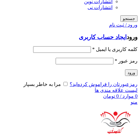
انتشارات نوین
انتشارات نی
جستجو
ورود / ثبت نام
ورود
ایجاد حساب کاربری
کلمه کاربری یا ایمیل
*
رمز عبور
*
ورود
رمزعبورتان را فراموش کرده‌اید؟
مرا به خاطر بسپار
لیست علاقه مندی ها
0
موارد
/
0
تومان
منو