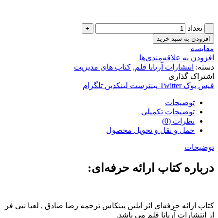
تعداد
افزودن به سبد خرید
مقایسه
افزودن به علاقه‌مندی‌ها
دسته:
انتشارات آریانا قلم
,
کتاب های مدیریت
اشتراک گذاری
فیس بوک
Twitter
پینترست
لینکدین
تلگرام
توضیحات
توضیحات تکمیلی
نظرات (0)
حمل و نقل و تحویل محصول
توضیحات
درباره کتاب ارائه حرفه‌ای:
کتاب ارائه حرفه‌ای اثر ایلین پینکاس ترجمه رضا صادق , لعیا نبی فر
از انتشارات آریانا قلم می باشد.