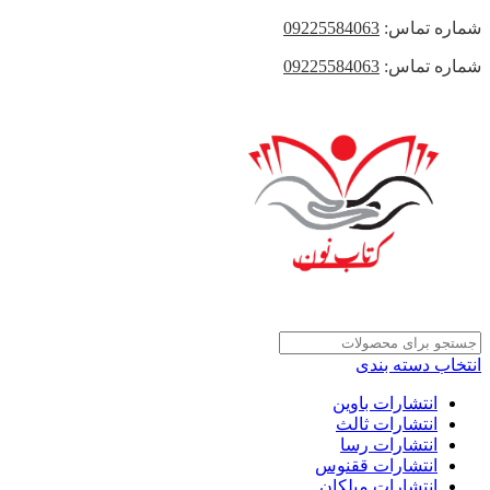
شماره تماس:
09225584063
شماره تماس:
09225584063
انتخاب دسته بندی
انتشارات باوین
انتشارات ثالث
انتشارات رسا
انتشارات ققنوس
انتشارات میلکان