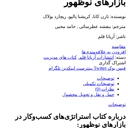
بازارهای نوظهور
نویسنده: تارن کانا، کریشنا پالپو، ریچارد بولاک
مترجم: بنفشه عطرسائی , حامد محبی
ناشر: آریانا قلم
مقایسه
افزودن به علاقه‌مندی‌ها
دسته:
انتشارات آریانا قلم
,
کتاب های مدیریت
اشتراک گذاری
فیس بوک
Twitter
پینترست
لینکدین
تلگرام
توضیحات
توضیحات تکمیلی
نظرات (0)
حمل و نقل و تحویل محصول
توضیحات
درباره کتاب استراتژی‌های کسب‌وکار در
بازارهای نوظهور: