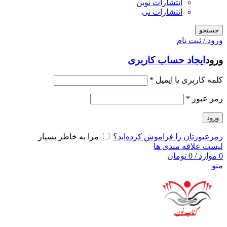
انتشارات نوین
انتشارات نی
جستجو
ورود / ثبت نام
ورود
ایجاد حساب کاربری
کلمه کاربری یا ایمیل
*
رمز عبور
*
ورود
رمزعبورتان را فراموش کرده‌اید؟
مرا به خاطر بسپار
لیست علاقه مندی ها
0
موارد
/
0
تومان
منو