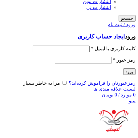
انتشارات نوین
انتشارات نی
جستجو
ورود / ثبت نام
ورود
ایجاد حساب کاربری
کلمه کاربری یا ایمیل
*
رمز عبور
*
ورود
رمزعبورتان را فراموش کرده‌اید؟
مرا به خاطر بسپار
لیست علاقه مندی ها
0
موارد
/
0
تومان
منو