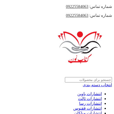
شماره تماس:
09225584063
شماره تماس:
09225584063
انتخاب دسته بندی
انتشارات باوین
انتشارات ثالث
انتشارات رسا
انتشارات ققنوس
انتشارات میلکان