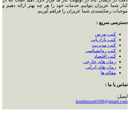
کنار شما عزیزان بتوانیم خدمات خود را هر چه بهتر ارائه دهیم و
موجبات رضایتمندی شما عزیزان را فراهم آوریم.
دسترسی سریع :
کتب بورس
کتب بازاریابی
کتب مدیریت
کتب روانشناسی
کتب اقتصاد
رمان های خارجی
رمان های ایرانی
مقاله ها
تماس با ما :
ایمیل:
ketabnoon6568@gmail.com
شماره تماس:
09225584063