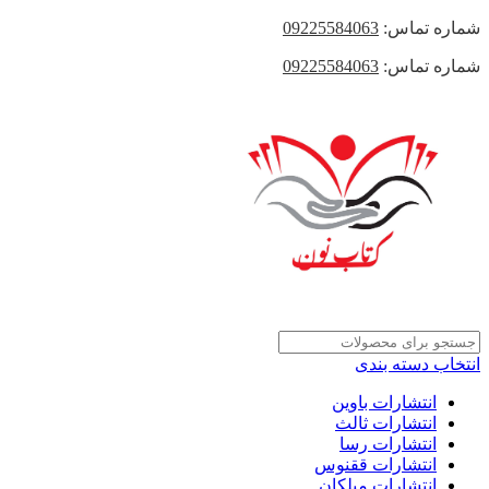
شماره تماس:
09225584063
شماره تماس:
09225584063
انتخاب دسته بندی
انتشارات باوین
انتشارات ثالث
انتشارات رسا
انتشارات ققنوس
انتشارات میلکان