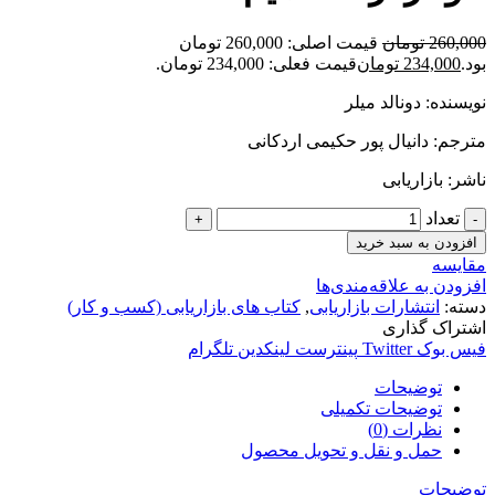
260,000
تومان
قیمت اصلی: 260,000 تومان
بود.
234,000
تومان
قیمت فعلی: 234,000 تومان.
نویسنده: دونالد میلر
مترجم: دانیال پور حکیمی اردکانی
ناشر: بازاریابی
تعداد
افزودن به سبد خرید
مقایسه
افزودن به علاقه‌مندی‌ها
دسته:
انتشارات بازاریابی
,
کتاب های بازاریابی (کسب و کار)
اشتراک گذاری
فیس بوک
Twitter
پینترست
لینکدین
تلگرام
توضیحات
توضیحات تکمیلی
نظرات (0)
حمل و نقل و تحویل محصول
توضیحات