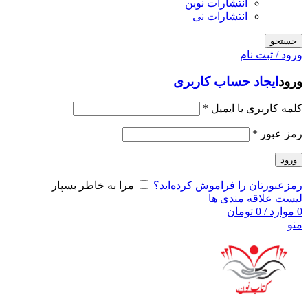
انتشارات نوین
انتشارات نی
جستجو
ورود / ثبت نام
ورود
ایجاد حساب کاربری
کلمه کاربری یا ایمیل
*
رمز عبور
*
ورود
رمزعبورتان را فراموش کرده‌اید؟
مرا به خاطر بسپار
لیست علاقه مندی ها
0
موارد
/
0
تومان
منو