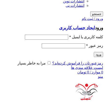
انتشارات نوین
انتشارات نی
جستجو
ورود / ثبت نام
ورود
ایجاد حساب کاربری
کلمه کاربری یا ایمیل
*
رمز عبور
*
ورود
رمزعبورتان را فراموش کرده‌اید؟
مرا به خاطر بسپار
لیست علاقه مندی ها
0
موارد
/
0
تومان
منو