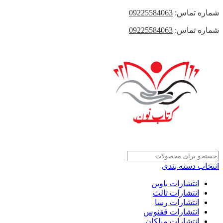
شماره تماس:
09225584063
شماره تماس:
09225584063
انتخاب دسته بندی
انتشارات باوین
انتشارات ثالث
انتشارات رسا
انتشارات ققنوس
انتشارات میلکان