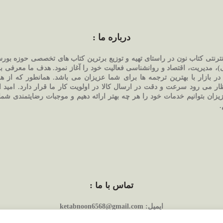
درباره ما :
نترنتی کتاب نون در راستای تهیه و توزیع برترین کتاب های تخصصی حوزه بو
بی)، مدیریت، اقتصاد و روانشناسی فعالیت خود را آغاز نمود. هدف ما معرفی ب
در بازار با بهترین ترجمه ها برای شما عزیزان می باشد. همانطور که از ه
تظار می رود سرعت و دقت در ارسال کالا در اولویت کار ما قرار دارد. امید
یزان بتوانیم خدمات خود را هر چه بهتر ارائه دهیم و موجبات رضایتمندی شما
.
تماس با ما :
ایمیل:
ketabnoon6568@gmail.com
شماره تماس:
09225584063