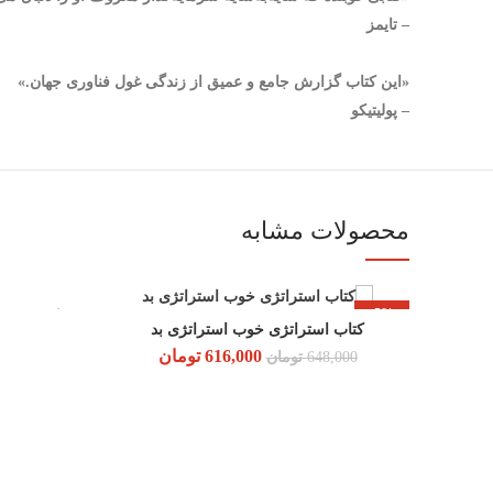
– تایمز
«این کتاب گزارش جامع و عمیق از زندگی غول فناوری جهان.»
– پولیتیکو
محصولات مشابه
-5%
فروخته شد
کتاب استراتژی خوب استراتژی بد
افزودن به سبد خرید
قیمت
قیمت
616,000
تومان
648,000
تومان
اصلی:
فعلی:
648,000 تومان
616,000 تومان.
بود.