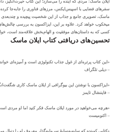
سفرهای فضایی با اسپیس‌ایکس، مرزهای فناوری را جابه‌جا کرده 
ماسک، تصویری جامع و جذاب از این شخصیت پیچیده و چندبعدی ارائه
میخکوب خواهد کرد. علاوه بر این، ایزاکسون به بررسی چالش‌های بزر
کسی که به داستان‌های موفقیت و الهام‌بخش علاقه‌مند است، خو
تحسین‌های دریافتی کتاب ایلان ماسک
«این کتاب پرتره‌ای از غول جذاب تکنولوژی است و آمیزه‌ای خوا
– دیلی تلگراف
«ایزاکسون با نوشتن این بیوگرافی از ایلان ماسک کاری شگفت‌انگ
– فایننشال تایمز
«هرچه می‌خواهید در مورد ایلان ماسک فکر کنید اما او مردی اس
– اکنومیست
«کتابی کوبنده که سایه‌به‌سایۀ سرمایه‌گذار معروف او را دنبال می