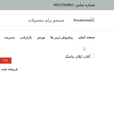
شماره تماس:
09225584063
صفحه اصلی
پرفروش ترین ها
بورس
بازاریابی
مدیریت
برای بزرگنمایی کلیک کنید
-7%
فروخته شده