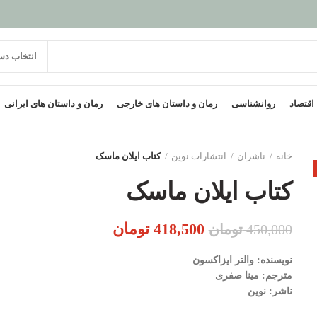
انتخاب دس
اقتصاد
روانشناسی
رمان و داستان های خارجی
رمان و داستان های ایرانی
خانه
ناشران
انتشارات نوین
کتاب ایلان ماسک
کتاب ایلان ماسک
قیمت
قیمت
418,500
تومان
450,000
تومان
اصلی:
فعلی:
نویسنده: والتر ایزاکسون
450,000 تومان
418,500 تومان.
مترجم: مینا صفری
بود.
ناشر: نوین