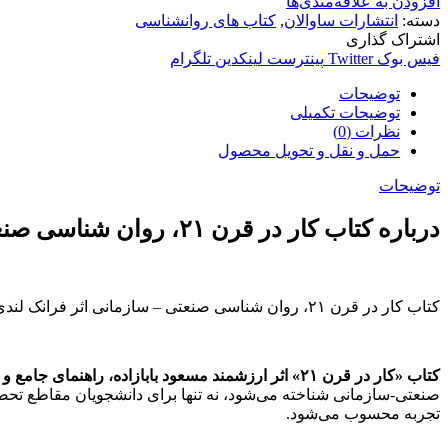
افزودن به علاقه‌مندی‌ها
دسته:
انتشارات ساوالان
,
کتاب های روانشناسی
اشتراک گذاری
فیس بوک
Twitter
پینترست
لینکدین
تلگرام
توضیحات
توضیحات تکمیلی
نظرات (0)
حمل و نقل و تحویل محصول
توضیحات
درباره کتاب کار در قرن ۲۱، روان شناسی صنعتی – سازمانی:
کتاب کار در قرن ۲۱، روان شناسی صنعتی – سازمانی اثر فرانک لندی و جفری کنت ترجمه مسعود بابازاده از انتشارات ساوالان می باشد.
کتاب «کار در قرن ۲۱» اثر ارزشمند مسعود بابازاده، راهنمای جامع و کاربردی برای ورود به دنیای پیچیده و پویای کسب‌وکار در عصر حاضر است.
صنعتی-سازمانی شناخته می‌شود، نه تنها برای دانشجویان مقاطع تحصیل
تجربه محسوب می‌شود.