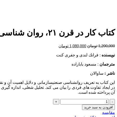
برای بزرگنمایی کلیک کنید
کتاب کار در قرن ۲۱، روان شناسی صنعتی &#۸۲۱۱; سازمانی
قیمت
قیمت
1,200,000
تومان
1,080,000
تومان
اصلی:
فعلی:
نويسنده
: فرانك لندی و جفری كنت
1,200,000 تومان
1,080,000 تومان.
بود.
مترجمان
: مسعود بابازاده
ناشر :
ساوالان
این کتاب به تعریف روانشناسی صنعتیسازمانی و دلایل اهمیت آن و نق
در ایجاد تفاوت های فردی را بیان می کند‌. تحلیل شغلی، اندازه گ
آن پرداخته شده است.
تعداد
افزودن به سبد خرید
مقایسه