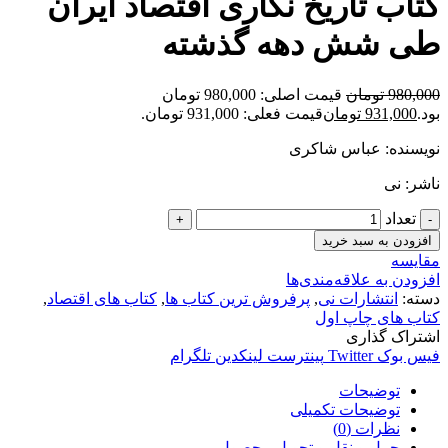
کتاب تاریخ نگاری اقتصاد ایران
طی شش دهه گذشته
980,000
تومان
قیمت اصلی: 980,000 تومان
بود.
931,000
تومان
قیمت فعلی: 931,000 تومان.
نویسنده: عباس شاکری
ناشر: نی
تعداد
افزودن به سبد خرید
مقایسه
افزودن به علاقه‌مندی‌ها
دسته:
انتشارات نی
,
پرفروش ترین کتاب ها
,
کتاب های اقتصاد
,
کتاب های چاپ اول
اشتراک گذاری
فیس بوک
Twitter
پینترست
لینکدین
تلگرام
توضیحات
توضیحات تکمیلی
نظرات (0)
حمل و نقل و تحویل محصول