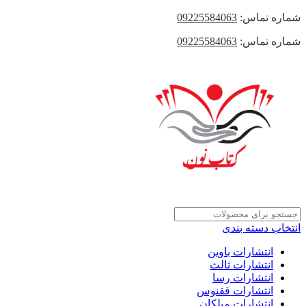
شماره تماس:
09225584063
شماره تماس:
09225584063
انتخاب دسته بندی
انتشارات باوین
انتشارات ثالث
انتشارات رسا
انتشارات ققنوس
انتشارات میلکان