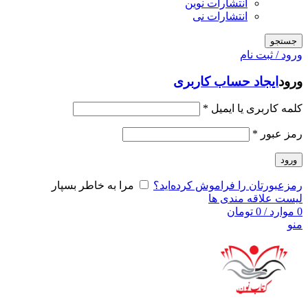
انتشارات نوین
انتشارات نی
جستجو
ورود / ثبت نام
ورود
ایجاد حساب کاربری
کلمه کاربری یا ایمیل
*
رمز عبور
*
ورود
رمزعبورتان را فراموش کرده‌اید؟
مرا به خاطر بسپار
لیست علاقه مندی ها
0
موارد
/
0
تومان
منو