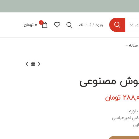
0
ورود / ثبت نام
0
تومان
ی
مقاله
هوش مصنوعی
مت
قیمت
288,
تومان
ی:
فعلی:
 اورم
320,000 تومان
288,000 تومان.
تضی امیرعباسی
ابی