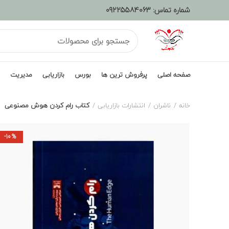
شماره تماس:
09225584063
صفحه اصلی
پرفروش ترین ها
بورس
بازاریابی
مدیریت
خانه
ناشران
انتشارات بازاریابی
کتاب رام کردن هوش مصنوعی
-10%