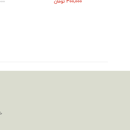
300,000
تومان
000
خ