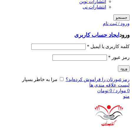
انتشارات نوین
انتشارات نی
جستجو
ورود / ثبت نام
ورود
ایجاد حساب کاربری
کلمه کاربری یا ایمیل
*
رمز عبور
*
ورود
رمزعبورتان را فراموش کرده‌اید؟
مرا به خاطر بسپار
لیست علاقه مندی ها
0
موارد
/
0
تومان
منو