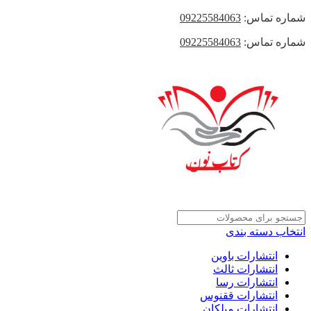
شماره تماس:
09225584063
شماره تماس:
09225584063
انتخاب دسته بندی
انتشارات باوین
انتشارات ثالث
انتشارات رسا
انتشارات ققنوس
انتشارات میلکان