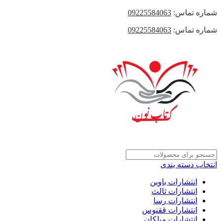
شماره تماس:
09225584063
شماره تماس:
09225584063
انتخاب دسته بندی
انتشارات باوین
انتشارات ثالث
انتشارات رسا
انتشارات ققنوس
انتشارات میلکان