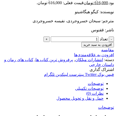
بود.
616,000
تومان
قیمت فعلی: 616,000 تومان.
نویسنده: کیگو هیگاشینو
مترجم: سبحان خسروجردی، نفیسه خسروجردی
ناشر: ققنوس
تعداد
افزودن به سبد خرید
مقایسه
افزودن به علاقه‌مندی‌ها
دسته:
انتشارات میلکان
,
پرفروش ترین کتاب ها
,
کتاب های رمان و
داستان خارجی
اشتراک گذاری
فیس بوک
Twitter
پینترست
لینکدین
تلگرام
توضیحات
توضیحات تکمیلی
نظرات (0)
حمل و نقل و تحویل محصول
توضیحات