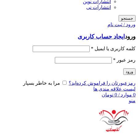
انتشارات نوین
انتشارات نی
جستجو
ورود / ثبت نام
ورود
ایجاد حساب کاربری
کلمه کاربری یا ایمیل
*
رمز عبور
*
ورود
رمزعبورتان را فراموش کرده‌اید؟
مرا به خاطر بسپار
لیست علاقه مندی ها
0
موارد
/
0
تومان
منو