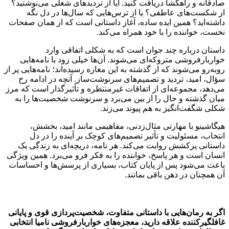
صادقانه و راهگشا دریافت کنید. آیا از تردیدهای شغلی می‌نوشتید؟
از شکست‌های عاطفی؟ یا از ترس‌هایی که سال‌ها در دل نگه
داشته‌اید؟ همین ایده ساده، آغاز داستانی است که از همان صفحات
نخست، خواننده را با خود همراه می‌کند.
داستان درباره چند جوان است که به شکلی اتفاقی وارد
خواربارفروشی متروکه‌ای می‌شوند. آن‌ها خیلی زود با نامه‌هایی
روبه‌رو می‌شوند که از گذشته به این مغازه رسیده‌اند؛ نامه‌هایی پر از
سؤال، امید، تردید و تصمیم‌های سرنوشت‌ساز. آنچه در ادامه رخ
می‌دهد، مجموعه‌ای از اتفاقات غیرمنتظره و تأثیرگذار است که مرز
میان گذشته و حال را از بین می‌برد و سرنوشت شخصیت‌ها را به
شکلی شگفت‌انگیز به هم پیوند می‌زند.
هیگاشینو با مهارتی مثال‌زدنی، مفاهیمی مانند امید، بخشش،
انتخاب، مسئولیت و تأثیر تصمیم‌های کوچک بر آینده را در دل
داستانی پرکشش روایت می‌کند. هر نامه، دریچه‌ای به زندگی یک
انسان است و هر پاسخ، خواننده را به فکر فرو می‌برد. همین ویژگی
باعث می‌شود پس از پایان کتاب، بسیاری از پرسش‌ها و احساسات
آن همچنان در ذهن باقی بمانند.
اگر به رمان‌هایی با داستانی متفاوت، شخصیت‌پردازی قوی و پایانی
غافلگیرکننده علاقه دارید،
معجزه‌های خواربارفروشی نامیا
انتخابی