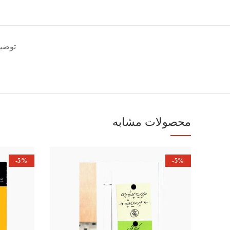
توضی
محصولات مشابه
-5%
-5%