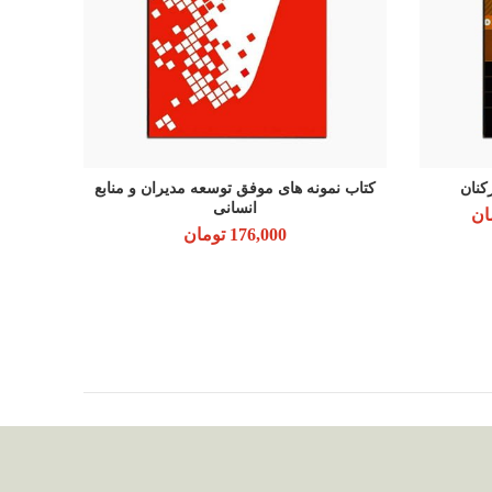
کنان
کتاب نمونه های موفق توسعه مدیران و منابع
افزودن به سبد خرید
انسانی
ود.
ان
قیمت فعلی: 131,000 تومان.
176,000
تومان