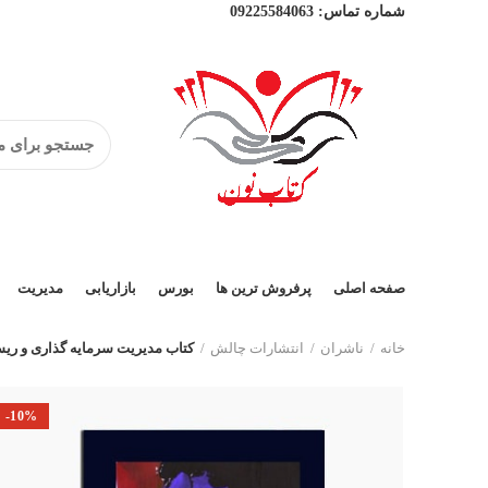
شماره تماس:
09225584063
صفحه اصلی
پرفروش ترین ها
بورس
بازاریابی
مدیریت
خانه
ناشران
انتشارات چالش
کتاب مدیریت سرمایه گذاری و ری
-10%