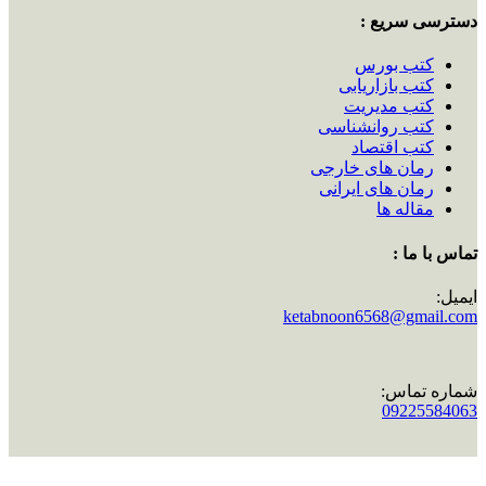
دسترسی سریع :
کتب بورس
کتب بازاریابی
کتب مدیریت
کتب روانشناسی
کتب اقتصاد
رمان های خارجی
رمان های ایرانی
مقاله ها
تماس با ما :
ایمیل:
ketabnoon6568@gmail.com
شماره تماس:
09225584063
اینستاگرام: