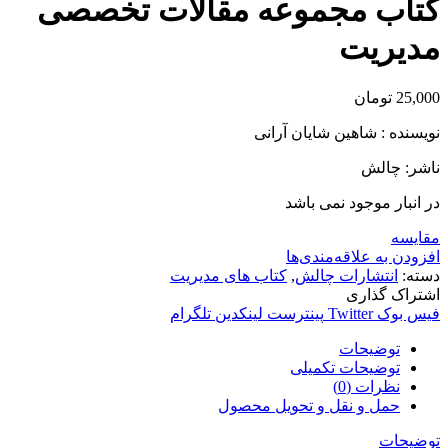
کتاب مجموعه مقالات تخصصی
مدیریت
25,000
تومان
نویسنده : شاهین شایان آرانی
ناشر: چالش
در انبار موجود نمی باشد
مقایسه
افزودن به علاقه‌مندی‌ها
دسته:
انتشارات چالش
,
کتاب های مدیریت
اشتراک گذاری
فیس بوک
Twitter
پینترست
لینکدین
تلگرام
توضیحات
توضیحات تکمیلی
نظرات (0)
حمل و نقل و تحویل محصول
توضیحات