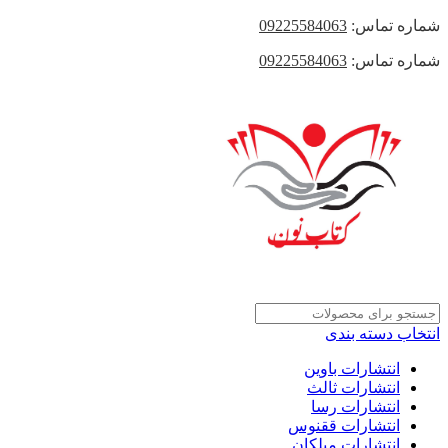
شماره تماس:
09225584063
شماره تماس:
09225584063
انتخاب دسته بندی
انتشارات باوین
انتشارات ثالث
انتشارات رسا
انتشارات ققنوس
انتشارات میلکان