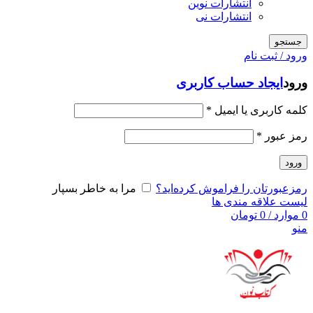
انتشارات نوین
انتشارات نی
جستجو
ورود / ثبت نام
ورود
ایجاد حساب کاربری
کلمه کاربری یا ایمیل
*
رمز عبور
*
ورود
رمزعبورتان را فراموش کرده‌اید؟
مرا به خاطر بسپار
لیست علاقه مندی ها
0
موارد
/
0
تومان
منو