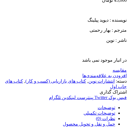
45,000
تومان
نویسنده : ديويد پيلينگ
مترجم : بهار رحمتی
ناشر : نوین
در انبار موجود نمی باشد
مقایسه
افزودن به علاقه‌مندی‌ها
دسته:
انتشارات نوین
,
کتاب های بازاریابی (کسب و کار)
,
کتاب های
چاپ اول
اشتراک گذاری
فیس بوک
Twitter
پینترست
لینکدین
تلگرام
توضیحات
توضیحات تکمیلی
نظرات (0)
حمل و نقل و تحویل محصول