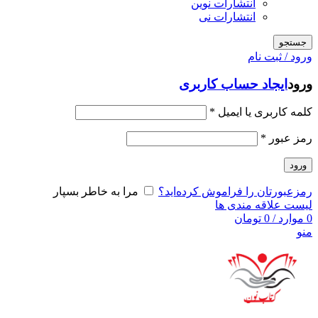
انتشارات نوین
انتشارات نی
جستجو
ورود / ثبت نام
ورود
ایجاد حساب کاربری
کلمه کاربری یا ایمیل
*
رمز عبور
*
ورود
رمزعبورتان را فراموش کرده‌اید؟
مرا به خاطر بسپار
لیست علاقه مندی ها
0
موارد
/
0
تومان
منو