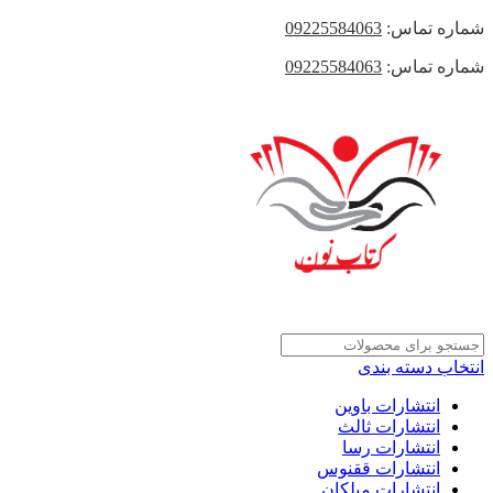
شماره تماس:
09225584063
شماره تماس:
09225584063
انتخاب دسته بندی
انتشارات باوین
انتشارات ثالث
انتشارات رسا
انتشارات ققنوس
انتشارات میلکان