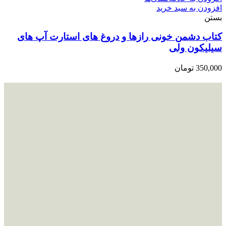
افزودن به سبد خرید
بستن
کتاب دشمن خونی رازها و دروغ های استارت آپ های
سیلیکون ولی
350,000
تومان