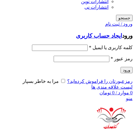
انتشارات نوین
انتشارات نی
جستجو
ورود / ثبت نام
ورود
ایجاد حساب کاربری
کلمه کاربری یا ایمیل
*
رمز عبور
*
ورود
رمزعبورتان را فراموش کرده‌اید؟
مرا به خاطر بسپار
لیست علاقه مندی ها
0
موارد
/
0
تومان
منو