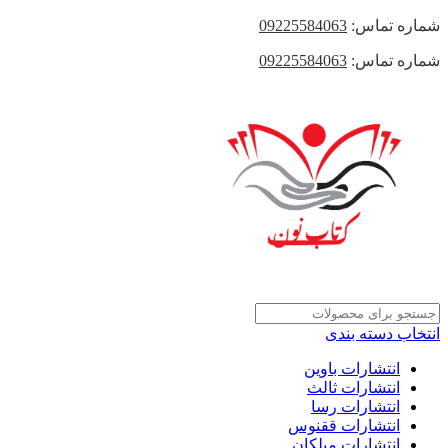
شماره تماس:
09225584063
شماره تماس:
09225584063
انتخاب دسته بندی
انتشارات باوین
انتشارات ثالث
انتشارات رسا
انتشارات ققنوس
انتشارات میلکان