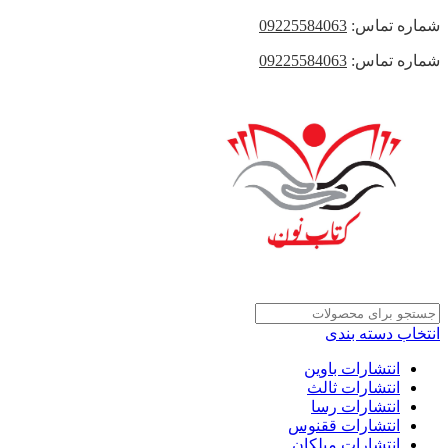
شماره تماس:
09225584063
شماره تماس:
09225584063
انتخاب دسته بندی
انتشارات باوین
انتشارات ثالث
انتشارات رسا
انتشارات ققنوس
انتشارات میلکان