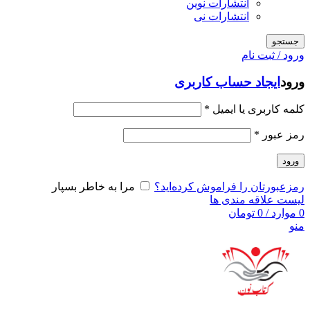
انتشارات نوین
انتشارات نی
جستجو
ورود / ثبت نام
ورود
ایجاد حساب کاربری
کلمه کاربری یا ایمیل
*
رمز عبور
*
ورود
رمزعبورتان را فراموش کرده‌اید؟
مرا به خاطر بسپار
لیست علاقه مندی ها
0
موارد
/
0
تومان
منو