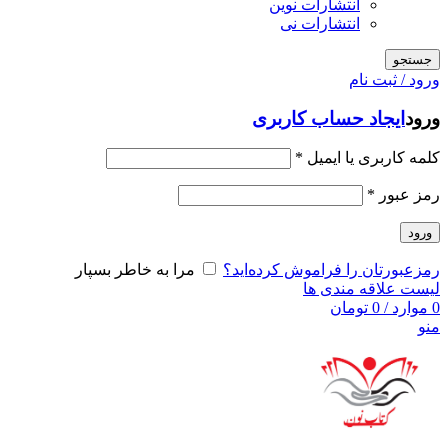
انتشارات نوین
انتشارات نی
جستجو
ورود / ثبت نام
ورود
ایجاد حساب کاربری
کلمه کاربری یا ایمیل
*
رمز عبور
*
ورود
رمزعبورتان را فراموش کرده‌اید؟
مرا به خاطر بسپار
لیست علاقه مندی ها
0
موارد
/
0
تومان
منو