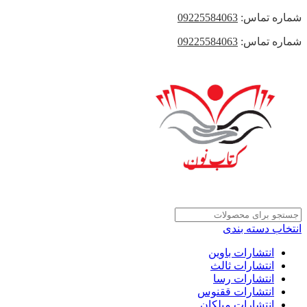
شماره تماس:
09225584063
شماره تماس:
09225584063
انتخاب دسته بندی
انتشارات باوین
انتشارات ثالث
انتشارات رسا
انتشارات ققنوس
انتشارات میلکان