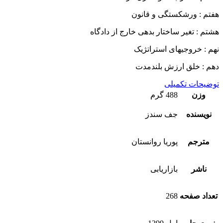
هفتم : ورشکستگی و قانون
هشتم : تغیر ساختار بدهی خارج از دادگاه
نهم : خروجیهای استراتژیک
دهم : خلق ارزش بلندمدت
توضیحات تکمیلی
وزن
488 گرم
نویسنده
جف سندز
مترجم
پوریا روانستان
ناشر
بازاریابی
تعداد صفحه
268