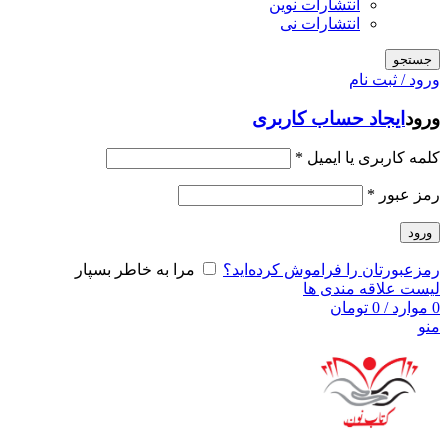
انتشارات نوین
انتشارات نی
جستجو
ورود / ثبت نام
ورود
ایجاد حساب کاربری
کلمه کاربری یا ایمیل
*
رمز عبور
*
ورود
رمزعبورتان را فراموش کرده‌اید؟
مرا به خاطر بسپار
لیست علاقه مندی ها
0
موارد
/
0
تومان
منو