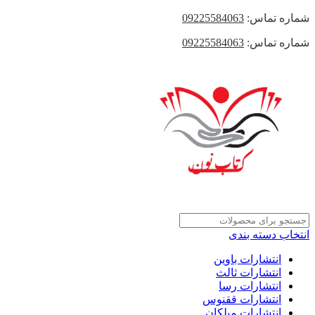
شماره تماس:
09225584063
شماره تماس:
09225584063
انتخاب دسته بندی
انتشارات باوین
انتشارات ثالث
انتشارات رسا
انتشارات ققنوس
انتشارات میلکان