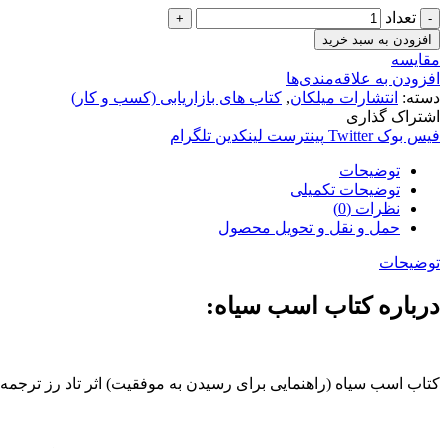
تعداد
افزودن به سبد خرید
مقایسه
افزودن به علاقه‌مندی‌ها
دسته:
انتشارات میلکان
,
کتاب های بازاریابی (کسب و کار)
اشتراک گذاری
فیس بوک
Twitter
پینترست
لینکدین
تلگرام
توضیحات
توضیحات تکمیلی
نظرات (0)
حمل و نقل و تحویل محصول
توضیحات
درباره کتاب اسب سیاه:
کتاب اسب سیاه (راهنمایی برای رسیدن به موفقیت) اثر تاد رز ترجمه