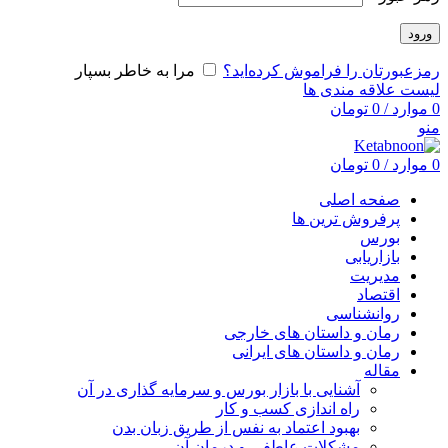
ورود
رمزعبورتان را فراموش کرده‌اید؟
مرا به خاطر بسپار
لیست علاقه مندی ها
0
موارد
/
0
تومان
منو
0
موارد
/
0
تومان
صفحه اصلی
پرفروش ترین ها
بورس
بازاریابی
مدیریت
اقتصاد
روانشناسی
رمان و داستان های خارجی
رمان و داستان های ایرانی
مقاله
آشنایی با بازار بورس و سرمایه گذاری در آن
راه اندازی کسب و کار
بهبود اعتماد به نفس از طریق زبان بدن
مشکلات عاطفی و درمان آن