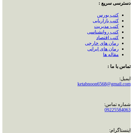
دسترسی سریع :
کتب بورس
کتب بازاریابی
کتب مدیریت
کتب روانشناسی
کتب اقتصاد
رمان های خارجی
رمان های ایرانی
مقاله ها
تماس با ما :
ایمیل:
ketabnoon6568@gmail.com
شماره تماس:
09225584063
اینستاگرام: