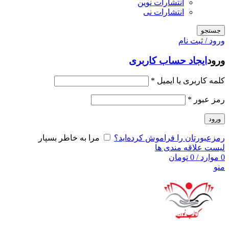
انتشارات نوین
انتشارات نی
جستجو
ورود / ثبت نام
ورود
ایجاد حساب کاربری
کلمه کاربری یا ایمیل
*
رمز عبور
*
ورود
رمزعبورتان را فراموش کرده‌اید؟
مرا به خاطر بسپار
لیست علاقه مندی ها
0
موارد
/
0
تومان
منو