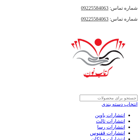
شماره تماس:
09225584063
شماره تماس:
09225584063
انتخاب دسته بندی
انتشارات باوین
انتشارات ثالث
انتشارات رسا
انتشارات ققنوس
انتشارات میلکان