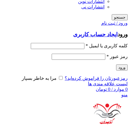
انتشارات نوین
انتشارات نی
جستجو
ورود / ثبت نام
ورود
ایجاد حساب کاربری
کلمه کاربری یا ایمیل
*
رمز عبور
*
ورود
رمزعبورتان را فراموش کرده‌اید؟
مرا به خاطر بسپار
لیست علاقه مندی ها
0
موارد
/
0
تومان
منو