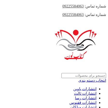
شماره تماس:
09225584063
شماره تماس:
09225584063
انتخاب دسته بندی
انتشارات باوین
انتشارات ثالث
انتشارات رسا
انتشارات ققنوس
انتشارات میلکان