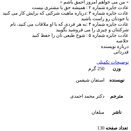
« من می خواهم امروز احمق باشم »
عادت جایزه شماره ۲ : همیشه حق با مشتری نیست
عادت جایزه شماره ۳ :درباره ماهیت شرکتی که برایش کار می کنید
با خودتان رو راست باشید
عادت جایزه شماره ۴ :به هر فردی که با او ملاقات می کنید، نام
شرکتتان و چیزی را می فروشید بگویید
عادت جایزه شماره ۵ : شوخ طبعی تان را حفظ کنید
خلاصه
درباره نویسنده
قدردانی
توضیحات تکمیلی
وزن
250 گرم
نویسنده
استفان شیفمن
مترجم
دکتر محمد احمدی
ناشر
مبلغان
تعداد صفحه
130