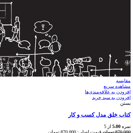
مقایسه
مشاهده سریع
افزودن به علاقه‌مندی‌ها
افزودن به سبد خرید
بستن
کتاب خلق مدل کسب و کار
نمره
5.00
از 5
870,000
تومان
قیمت اصلی: 870,000 تومان